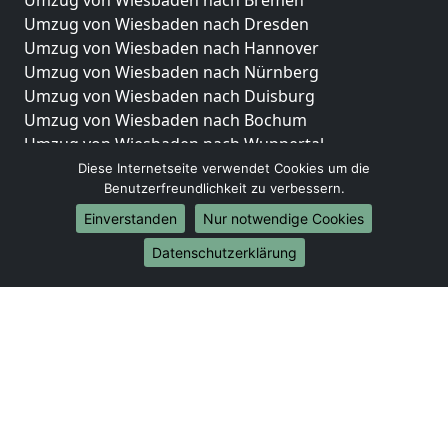
Umzug von Wiesbaden nach Bremen
Umzug von Wiesbaden nach Dresden
Umzug von Wiesbaden nach Hannover
Umzug von Wiesbaden nach Nürnberg
Umzug von Wiesbaden nach Duisburg
Umzug von Wiesbaden nach Bochum
Umzug von Wiesbaden nach Wuppertal
Umzug von Wiesbaden nach Bielefeld
Diese Internetseite verwendet Cookies um die
Benutzerfreundlichkeit zu verbessern.
Umzug von Wiesbaden nach Bonn
Umzug von Wiesbaden nach Münster
Einverstanden
Nur notwendige Cookies
Internationale-Umzüge
Datenschutzerklärung
Umzug von Wiesbaden nach Brasilien
Umzug von Wiesbaden nach Brunei Darussalam
Umzug von Wiesbaden nach Burkina Faso
Umzug von Wiesbaden nach Burundi
Umzug von Wiesbaden nach Chile
Umzug von Wiesbaden nach China
Umzug von Wiesbaden nach Cookinseln