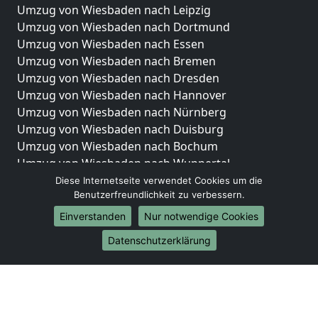
Umzug von Wiesbaden nach Leipzig
Umzug von Wiesbaden nach Dortmund
Umzug von Wiesbaden nach Essen
Umzug von Wiesbaden nach Bremen
Umzug von Wiesbaden nach Dresden
Umzug von Wiesbaden nach Hannover
Umzug von Wiesbaden nach Nürnberg
Umzug von Wiesbaden nach Duisburg
Umzug von Wiesbaden nach Bochum
Umzug von Wiesbaden nach Wuppertal
Umzug von Wiesbaden nach Bielefeld
Diese Internetseite verwendet Cookies um die
Benutzerfreundlichkeit zu verbessern.
Umzug von Wiesbaden nach Bonn
Umzug von Wiesbaden nach Münster
Einverstanden
Nur notwendige Cookies
Internationale-Umzüge
Datenschutzerklärung
Umzug von Wiesbaden nach Brasilien
Umzug von Wiesbaden nach Brunei Darussalam
Umzug von Wiesbaden nach Burkina Faso
Umzug von Wiesbaden nach Burundi