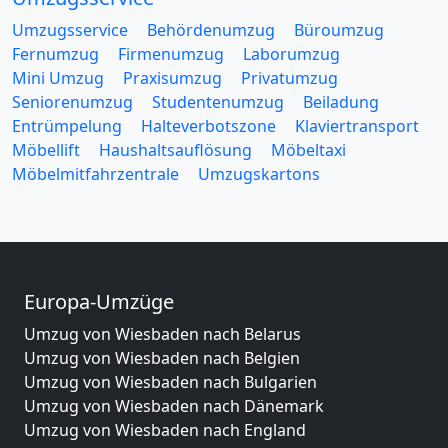
Umzugsservice
Behördenumzug
Büroumzug
Fernumzug
Firmenumzug
Laborumzug
Mini Umzug
Praxisumzug
Privatumzug
Seniorenumzug
Studentenumzug
Beiladung
Entrümpelung
Halteverbotszone
Klaviertransport
Möbellift
Haushaltsauflösung
Möbeltaxi
Möbelmitfahrzentrale
Umzugskartons
Europa-Umzüge
Umzug von Wiesbaden nach Belarus
Umzug von Wiesbaden nach Belgien
Umzug von Wiesbaden nach Bulgarien
Umzug von Wiesbaden nach Dänemark
Umzug von Wiesbaden nach England