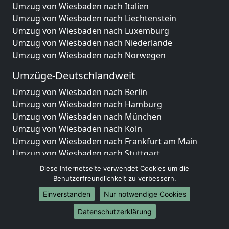
Umzug von Wiesbaden nach Italien
Umzug von Wiesbaden nach Liechtenstein
Umzug von Wiesbaden nach Luxemburg
Umzug von Wiesbaden nach Niederlande
Umzug von Wiesbaden nach Norwegen
Umzüge-Deutschlandweit
Umzug von Wiesbaden nach Berlin
Umzug von Wiesbaden nach Hamburg
Umzug von Wiesbaden nach München
Umzug von Wiesbaden nach Köln
Umzug von Wiesbaden nach Frankfurt am Main
Umzug von Wiesbaden nach Stuttgart
Umzug von Wiesbaden nach Düsseldorf
Diese Internetseite verwendet Cookies um die
Umzug von Wiesbaden nach Leipzig
Benutzerfreundlichkeit zu verbessern.
Umzug von Wiesbaden nach Dortmund
Einverstanden
Nur notwendige Cookies
Umzug von Wiesbaden nach Essen
Datenschutzerklärung
Umzug von Wiesbaden nach Bremen
Umzug von Wiesbaden nach Dresden