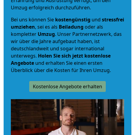
Erfahrung und Ausrüstung verfügt, um den
Umzug erfolgreich durchzuführen.
Bei uns können Sie
kostengünstig
und
stressfrei
umziehen
, sei es als
Beiladung
oder als
kompletter
Umzug
. Unser Partnernetzwerk, das
wir über die Jahre aufgebaut haben, ist
deutschlandweit und sogar international
unterwegs.
Holen Sie sich jetzt kostenlose
Angebote
und erhalten Sie einen ersten
Überblick über die Kosten für Ihren Umzug.
Kostenlose Angebote erhalten