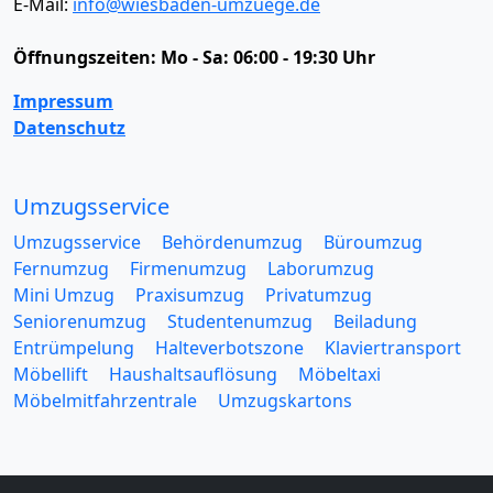
E-Mail:
info@wiesbaden-umzuege.de
Öffnungszeiten:
Mo - Sa: 06:00 - 19:30 Uhr
Impressum
Datenschutz
Umzugsservice
Umzugsservice
Behördenumzug
Büroumzug
Fernumzug
Firmenumzug
Laborumzug
Mini Umzug
Praxisumzug
Privatumzug
Seniorenumzug
Studentenumzug
Beiladung
Entrümpelung
Halteverbotszone
Klaviertransport
Möbellift
Haushaltsauflösung
Möbeltaxi
Möbelmitfahrzentrale
Umzugskartons