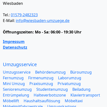
Wiesbaden
Tel.:
01579-2482323
E-Mail:
info@wiesbaden-umzuege.de
Öffnungszeiten:
Mo - Sa: 06:00 - 19:30 Uhr
Impressum
Datenschutz
Umzugsservice
Umzugsservice
Behördenumzug
Büroumzug
Fernumzug
Firmenumzug
Laborumzug
Mini Umzug
Praxisumzug
Privatumzug
Seniorenumzug
Studentenumzug
Beiladung
Entrümpelung
Halteverbotszone
Klaviertransport
Möbellift
Haushaltsauflösung
Möbeltaxi
Möbelmitfahrzentrale
Umzugskartons