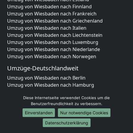
Umzug von Wiesbaden nach Finnland
Umzug von Wiesbaden nach Frankreich
Umzug von Wiesbaden nach Griechenland
Umzug von Wiesbaden nach Italien
Umzug von Wiesbaden nach Liechtenstein
Umzug von Wiesbaden nach Luxemburg
Umzug von Wiesbaden nach Niederlande
Umzug von Wiesbaden nach Norwegen
Umzüge-Deutschlandweit
Umzug von Wiesbaden nach Berlin
Umzug von Wiesbaden nach Hamburg
Umzug von Wiesbaden nach München
Diese Internetseite verwendet Cookies um die
Umzug von Wiesbaden nach Köln
Benutzerfreundlichkeit zu verbessern.
Umzug von Wiesbaden nach Frankfurt am Main
Umzug von Wiesbaden nach Stuttgart
Einverstanden
Nur notwendige Cookies
Umzug von Wiesbaden nach Düsseldorf
Datenschutzerklärung
Umzug von Wiesbaden nach Leipzig