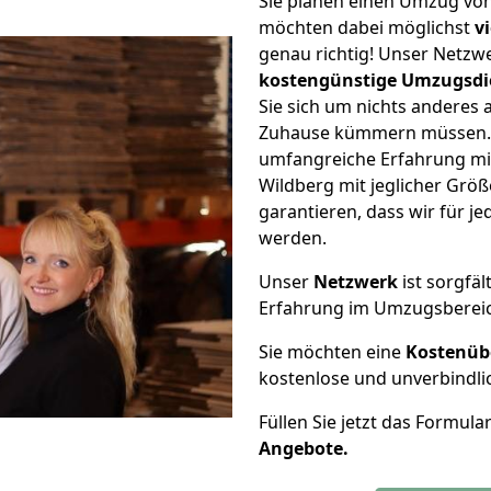
Sie planen einen Umzug vo
möchten dabei möglichst
v
genau richtig! Unser Netzw
kostengünstige Umzugsdi
Sie sich um nichts anderes 
Zuhause kümmern müssen. W
umfangreiche Erfahrung m
Wildberg mit jeglicher Gr
garantieren, dass wir für j
werden.
Unser
Netzwerk
ist sorgfäl
Erfahrung im Umzugsberei
Sie möchten eine
Kostenüb
kostenlose und unverbindli
Füllen Sie jetzt das Formula
Angebote.