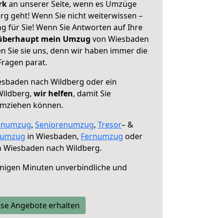
erk
an unserer Seite, wenn es Umzüge
g geht! Wenn Sie nicht weiterwissen –
ng für Sie! Wenn Sie Antworten auf Ihre
 überhaupt mein Umzug
von Wiesbaden
n Sie sie uns, denn wir haben immer die
Fragen parat.
sbaden nach Wildberg oder ein
Wildberg,
wir helfen
, damit Sie
umziehen können.
enumzug
,
Seniorenumzug
,
Tresor
– &
numzug
in Wiesbaden,
Fernumzug
oder
 Wiesbaden nach Wildberg.
nigen Minuten unverbindliche und
se Angebote erhalten