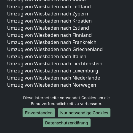
Umzug von Wiesbaden nach Lettland
Umzug von Wiesbaden nach Zypern
Umzug von Wiesbaden nach Kroatien
Umzug von Wiesbaden nach Estland
Umzug von Wiesbaden nach Finnland
Umzug von Wiesbaden nach Frankreich
Umzug von Wiesbaden nach Griechenland
Umzug von Wiesbaden nach Italien
Umzug von Wiesbaden nach Liechtenstein
Umzug von Wiesbaden nach Luxemburg
Umzug von Wiesbaden nach Niederlande
Umzug von Wiesbaden nach Norwegen
Umzüge-Deutschlandweit
Diese Internetseite verwendet Cookies um die
Benutzerfreundlichkeit zu verbessern.
Umzug von Wiesbaden nach Berlin
Umzug von Wiesbaden nach Hamburg
Einverstanden
Nur notwendige Cookies
Umzug von Wiesbaden nach München
Datenschutzerklärung
Umzug von Wiesbaden nach Köln