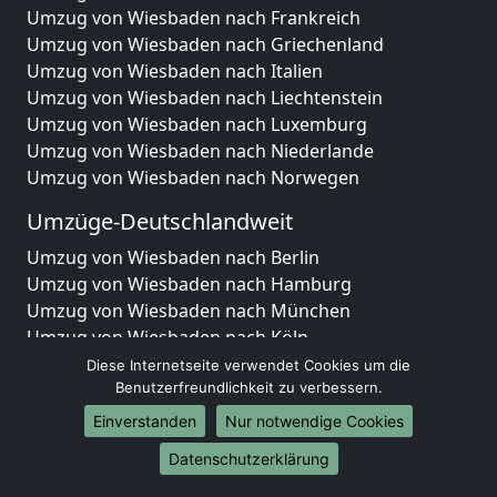
Umzug von Wiesbaden nach Frankreich
Umzug von Wiesbaden nach Griechenland
Umzug von Wiesbaden nach Italien
Umzug von Wiesbaden nach Liechtenstein
Umzug von Wiesbaden nach Luxemburg
Umzug von Wiesbaden nach Niederlande
Umzug von Wiesbaden nach Norwegen
Umzüge-Deutschlandweit
Umzug von Wiesbaden nach Berlin
Umzug von Wiesbaden nach Hamburg
Umzug von Wiesbaden nach München
Umzug von Wiesbaden nach Köln
Umzug von Wiesbaden nach Frankfurt am Main
Diese Internetseite verwendet Cookies um die
Umzug von Wiesbaden nach Stuttgart
Benutzerfreundlichkeit zu verbessern.
Umzug von Wiesbaden nach Düsseldorf
Einverstanden
Nur notwendige Cookies
Umzug von Wiesbaden nach Leipzig
Datenschutzerklärung
Umzug von Wiesbaden nach Dortmund
Umzug von Wiesbaden nach Essen