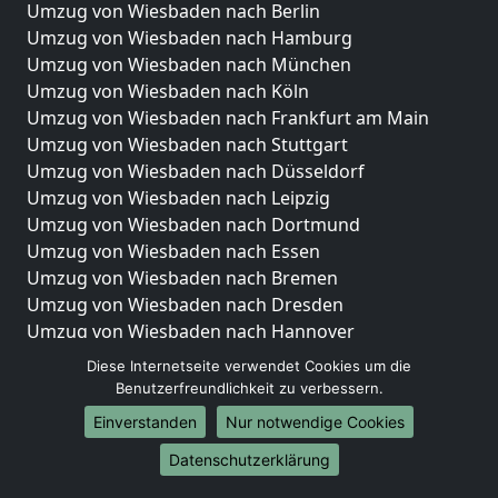
Umzug von Wiesbaden nach Berlin
Umzug von Wiesbaden nach Hamburg
Umzug von Wiesbaden nach München
Umzug von Wiesbaden nach Köln
Umzug von Wiesbaden nach Frankfurt am Main
Umzug von Wiesbaden nach Stuttgart
Umzug von Wiesbaden nach Düsseldorf
Umzug von Wiesbaden nach Leipzig
Umzug von Wiesbaden nach Dortmund
Umzug von Wiesbaden nach Essen
Umzug von Wiesbaden nach Bremen
Umzug von Wiesbaden nach Dresden
Umzug von Wiesbaden nach Hannover
Umzug von Wiesbaden nach Nürnberg
Diese Internetseite verwendet Cookies um die
Umzug von Wiesbaden nach Duisburg
Benutzerfreundlichkeit zu verbessern.
Umzug von Wiesbaden nach Bochum
Einverstanden
Nur notwendige Cookies
Umzug von Wiesbaden nach Wuppertal
Datenschutzerklärung
Umzug von Wiesbaden nach Bielefeld
Umzug von Wiesbaden nach Bonn