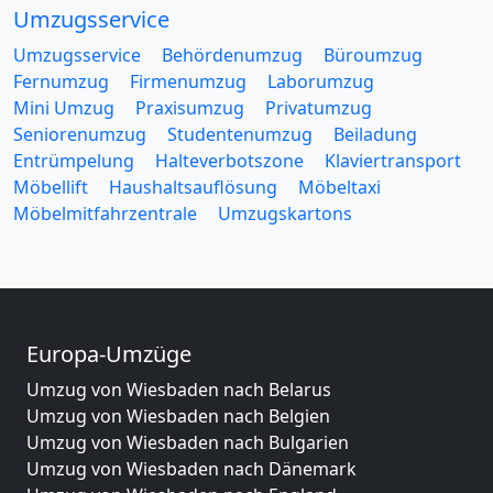
Umzugsservice
Umzugsservice
Behördenumzug
Büroumzug
Fernumzug
Firmenumzug
Laborumzug
Mini Umzug
Praxisumzug
Privatumzug
Seniorenumzug
Studentenumzug
Beiladung
Entrümpelung
Halteverbotszone
Klaviertransport
Möbellift
Haushaltsauflösung
Möbeltaxi
Möbelmitfahrzentrale
Umzugskartons
Europa-Umzüge
Umzug von Wiesbaden nach Belarus
Umzug von Wiesbaden nach Belgien
Umzug von Wiesbaden nach Bulgarien
Umzug von Wiesbaden nach Dänemark