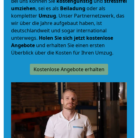
Bei uns können Sie
kostengünstig
und
stressfrei
umziehen
, sei es als
Beiladung
oder als
kompletter
Umzug
. Unser Partnernetzwerk, das
wir über die Jahre aufgebaut haben, ist
deutschlandweit und sogar international
unterwegs.
Holen Sie sich jetzt kostenlose
Angebote
und erhalten Sie einen ersten
Überblick über die Kosten für Ihren Umzug.
Kostenlose Angebote erhalten