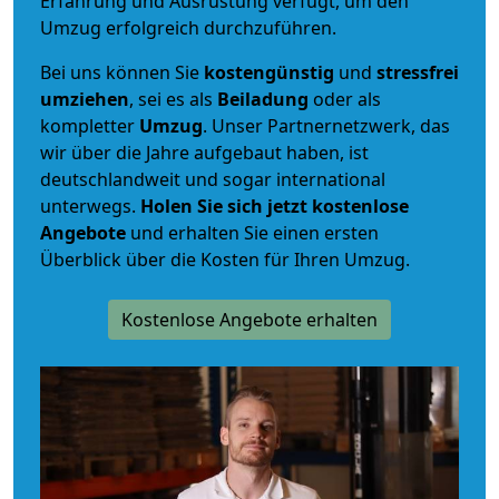
Erfahrung und Ausrüstung verfügt, um den
Umzug erfolgreich durchzuführen.
Bei uns können Sie
kostengünstig
und
stressfrei
umziehen
, sei es als
Beiladung
oder als
kompletter
Umzug
. Unser Partnernetzwerk, das
wir über die Jahre aufgebaut haben, ist
deutschlandweit und sogar international
unterwegs.
Holen Sie sich jetzt kostenlose
Angebote
und erhalten Sie einen ersten
Überblick über die Kosten für Ihren Umzug.
Kostenlose Angebote erhalten