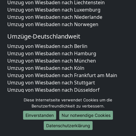
Umzug von Wiesbaden nach Liechtenstein
Umzug von Wiesbaden nach Luxemburg
Umzug von Wiesbaden nach Niederlande
Umzug von Wiesbaden nach Norwegen
Umzüge-Deutschlandweit
Umzug von Wiesbaden nach Berlin
Umzug von Wiesbaden nach Hamburg
Umzug von Wiesbaden nach München
Umzug von Wiesbaden nach Köln
Umzug von Wiesbaden nach Frankfurt am Main
Umzug von Wiesbaden nach Stuttgart
Umzug von Wiesbaden nach Düsseldorf
Umzug von Wiesbaden nach Leipzig
Diese Internetseite verwendet Cookies um die
Umzug von Wiesbaden nach Dortmund
Benutzerfreundlichkeit zu verbessern.
Umzug von Wiesbaden nach Essen
Einverstanden
Nur notwendige Cookies
Umzug von Wiesbaden nach Bremen
Umzug von Wiesbaden nach Dresden
Datenschutzerklärung
Umzug von Wiesbaden nach Hannover