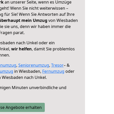
erk
an unserer Seite, wenn es Umzüge
eht! Wenn Sie nicht weiterwissen –
ng für Sie! Wenn Sie Antworten auf Ihre
 überhaupt mein Umzug
von Wiesbaden
ie sie uns, denn wir haben immer die
Fragen parat.
sbaden nach Unkel oder ein
Unkel,
wir helfen
, damit Sie problemlos
nnen.
enumzug
,
Seniorenumzug
,
Tresor
– &
numzug
in Wiesbaden,
Fernumzug
oder
 Wiesbaden nach Unkel.
nigen Minuten unverbindliche und
se Angebote erhalten