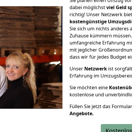
Sie planen einen Umzug vo
dabei möglichst
viel Geld 
richtig! Unser Netzwerk bi
kostengünstige Umzugsdi
Sie sich um nichts anderes 
Zuhause kümmern müssen. W
umfangreiche Erfahrung m
mit jeglicher Größenordnun
dass wir für jedes Budget 
Unser
Netzwerk
ist sorgfäl
Erfahrung im Umzugsberei
Sie möchten eine
Kostenüb
kostenlose und unverbindli
Füllen Sie jetzt das Formula
Angebote.
Kostenlos