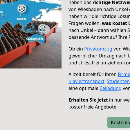
haben das
richtige Netzw
von Wiesbaden nach Unkel g
haben wir die richtige Lösu
Fragen wollen,
was kostet
nach Unkel – dann wählen S
passende Antwort auf Ihre 
Ob ein
Privatumzug
von Wie
gewerblicher Umzug nach 
und stressfrei umziehen kö
Allzeit bereit für Ihren
Firm
Klaviertransport
,
Studente
eine optimale
Beiladung
von
Erhalten Sie jetzt
in nur we
kostenfreie Angebote.
Kostenlo