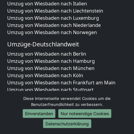
Umzug von Wiesbaden nach Italien
Umzug von Wiesbaden nach Liechtenstein
Umzug von Wiesbaden nach Luxemburg
Umzug von Wiesbaden nach Niederlande
Umzug von Wiesbaden nach Norwegen
Umzüge-Deutschlandweit
Umzug von Wiesbaden nach Berlin
Umzug von Wiesbaden nach Hamburg
Umzug von Wiesbaden nach München
Umzug von Wiesbaden nach Köln
Umzug von Wiesbaden nach Frankfurt am Main
Umzug von Wiesbaden nach Stuttgart
Umzug von Wiesbaden nach Düsseldorf
Diese Internetseite verwendet Cookies um die
Umzug von Wiesbaden nach Leipzig
Benutzerfreundlichkeit zu verbessern.
Umzug von Wiesbaden nach Dortmund
Einverstanden
Nur notwendige Cookies
Umzug von Wiesbaden nach Essen
Datenschutzerklärung
Umzug von Wiesbaden nach Bremen
Umzug von Wiesbaden nach Dresden