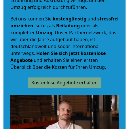
Erfahrung und Ausrüstung verfügt, um den
Umzug erfolgreich durchzuführen.
Bei uns können Sie
kostengünstig
und
stressfrei
umziehen
, sei es als
Beiladung
oder als
kompletter
Umzug
. Unser Partnernetzwerk, das
wir über die Jahre aufgebaut haben, ist
deutschlandweit und sogar international
unterwegs.
Holen Sie sich jetzt kostenlose
Angebote
und erhalten Sie einen ersten
Überblick über die Kosten für Ihren Umzug.
Kostenlose Angebote erhalten