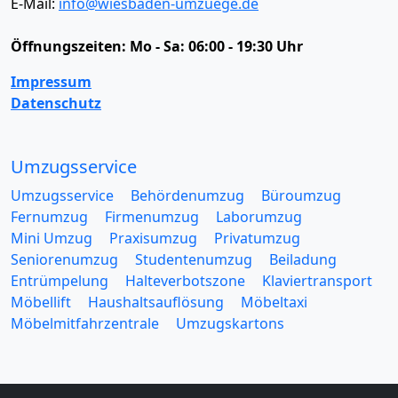
E-Mail:
info@wiesbaden-umzuege.de
Öffnungszeiten:
Mo - Sa: 06:00 - 19:30 Uhr
Impressum
Datenschutz
Umzugsservice
Umzugsservice
Behördenumzug
Büroumzug
Fernumzug
Firmenumzug
Laborumzug
Mini Umzug
Praxisumzug
Privatumzug
Seniorenumzug
Studentenumzug
Beiladung
Entrümpelung
Halteverbotszone
Klaviertransport
Möbellift
Haushaltsauflösung
Möbeltaxi
Möbelmitfahrzentrale
Umzugskartons