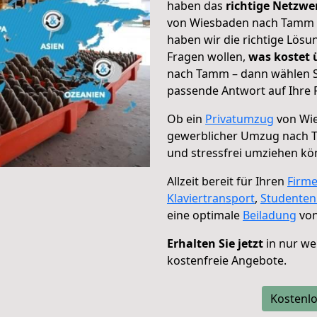
haben das
richtige Netzw
von Wiesbaden nach Tamm g
haben wir die richtige Lösu
Fragen wollen,
was kostet
nach Tamm – dann wählen Si
passende Antwort auf Ihre 
Ob ein
Privatumzug
von Wi
gewerblicher Umzug nach
und stressfrei umziehen kö
Allzeit bereit für Ihren
Firm
Klaviertransport
,
Studente
eine optimale
Beiladung
von
Erhalten Sie jetzt
in nur we
kostenfreie Angebote.
Kostenlo