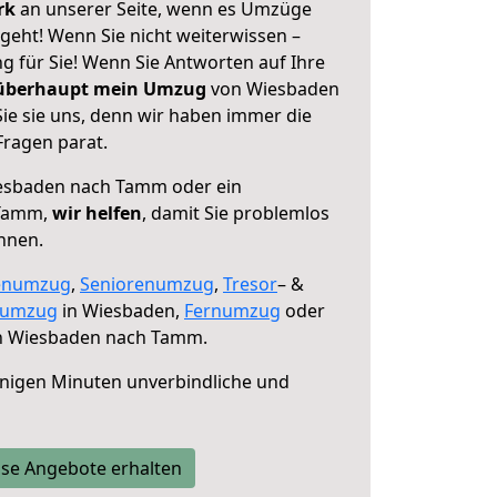
erk
an unserer Seite, wenn es Umzüge
eht! Wenn Sie nicht weiterwissen –
ng für Sie! Wenn Sie Antworten auf Ihre
 überhaupt mein Umzug
von Wiesbaden
e sie uns, denn wir haben immer die
Fragen parat.
esbaden nach Tamm oder ein
 Tamm,
wir helfen
, damit Sie problemlos
nnen.
enumzug
,
Seniorenumzug
,
Tresor
– &
numzug
in Wiesbaden,
Fernumzug
oder
 Wiesbaden nach Tamm.
nigen Minuten unverbindliche und
se Angebote erhalten