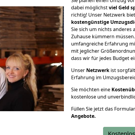
Sie planen einen Umzug v
dabei möglichst
viel Geld 
richtig! Unser Netzwerk bi
kostengünstige Umzugsdi
Sie sich um nichts anderes 
Zuhause kümmern müssen. W
umfangreiche Erfahrung m
mit jeglicher Größenordnun
dass wir für jedes Budget 
Unser
Netzwerk
ist sorgfäl
Erfahrung im Umzugsberei
Sie möchten eine
Kostenüb
kostenlose und unverbindli
Füllen Sie jetzt das Formula
Angebote.
Kostenlos