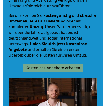
Erfahrung und Ausrüstung verfügt, um den
Umzug erfolgreich durchzuführen.
Bei uns können Sie
kostengünstig
und
stressfrei
umziehen
, sei es als
Beiladung
oder als
kompletter
Umzug
. Unser Partnernetzwerk, das
wir über die Jahre aufgebaut haben, ist
deutschlandweit und sogar international
unterwegs.
Holen Sie sich jetzt kostenlose
Angebote
und erhalten Sie einen ersten
Überblick über die Kosten für Ihren Umzug.
Kostenlose Angebote erhalten