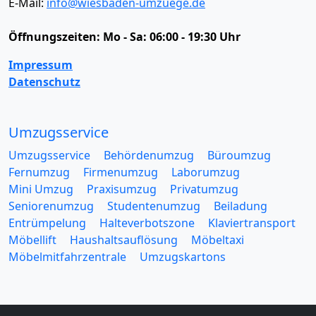
E-Mail:
info@wiesbaden-umzuege.de
Öffnungszeiten:
Mo - Sa: 06:00 - 19:30 Uhr
Impressum
Datenschutz
Umzugsservice
Umzugsservice
Behördenumzug
Büroumzug
Fernumzug
Firmenumzug
Laborumzug
Mini Umzug
Praxisumzug
Privatumzug
Seniorenumzug
Studentenumzug
Beiladung
Entrümpelung
Halteverbotszone
Klaviertransport
Möbellift
Haushaltsauflösung
Möbeltaxi
Möbelmitfahrzentrale
Umzugskartons