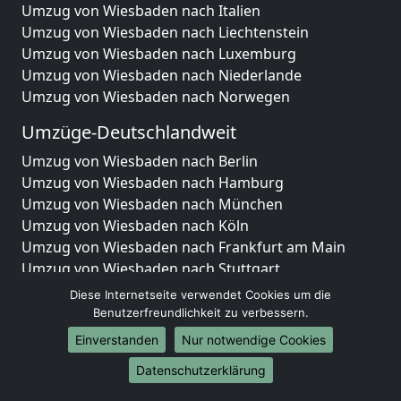
Umzug von Wiesbaden nach Italien
Umzug von Wiesbaden nach Liechtenstein
Umzug von Wiesbaden nach Luxemburg
Umzug von Wiesbaden nach Niederlande
Umzug von Wiesbaden nach Norwegen
Umzüge-Deutschlandweit
Umzug von Wiesbaden nach Berlin
Umzug von Wiesbaden nach Hamburg
Umzug von Wiesbaden nach München
Umzug von Wiesbaden nach Köln
Umzug von Wiesbaden nach Frankfurt am Main
Umzug von Wiesbaden nach Stuttgart
Umzug von Wiesbaden nach Düsseldorf
Diese Internetseite verwendet Cookies um die
Umzug von Wiesbaden nach Leipzig
Benutzerfreundlichkeit zu verbessern.
Umzug von Wiesbaden nach Dortmund
Einverstanden
Nur notwendige Cookies
Umzug von Wiesbaden nach Essen
Datenschutzerklärung
Umzug von Wiesbaden nach Bremen
Umzug von Wiesbaden nach Dresden