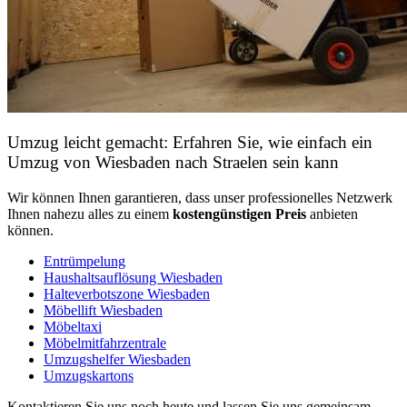
Umzug leicht gemacht: Erfahren Sie, wie einfach ein
Umzug von Wiesbaden nach Straelen sein kann
Wir können Ihnen garantieren, dass unser professionelles Netzwerk
Ihnen nahezu alles zu einem
kostengünstigen
Preis
anbieten
können.
Entrümpelung
Haushaltsauflösung Wiesbaden
Halteverbotszone Wiesbaden
Möbellift Wiesbaden
Möbeltaxi
Möbelmitfahrzentrale
Umzugshelfer Wiesbaden
Umzugskartons
Kontaktieren Sie uns noch heute und lassen Sie uns gemeinsam