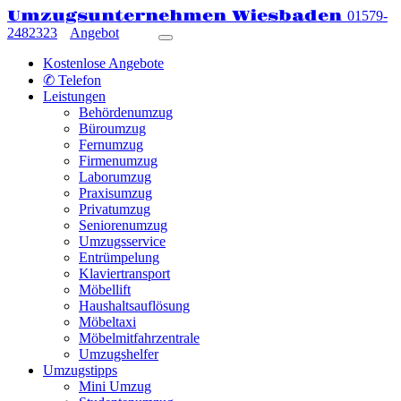
Umzugsunternehmen Wiesbaden
01579-
2482323
Angebot
Kostenlose Angebote
✆ Telefon
Leistungen
Behördenumzug
Büroumzug
Fernumzug
Firmenumzug
Laborumzug
Praxisumzug
Privatumzug
Seniorenumzug
Umzugsservice
Entrümpelung
Klaviertransport
Möbellift
Haushaltsauflösung
Möbeltaxi
Möbelmitfahrzentrale
Umzugshelfer
Umzugstipps
Mini Umzug