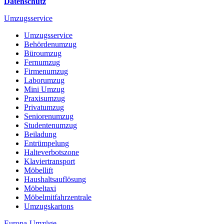
Datenschutz
Umzugsservice
Umzugsservice
Behördenumzug
Büroumzug
Fernumzug
Firmenumzug
Laborumzug
Mini Umzug
Praxisumzug
Privatumzug
Seniorenumzug
Studentenumzug
Beiladung
Entrümpelung
Halteverbotszone
Klaviertransport
Möbellift
Haushaltsauflösung
Möbeltaxi
Möbelmitfahrzentrale
Umzugskartons
Europa-Umzüge