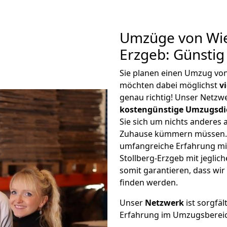
Umzüge von Wie
Erzgeb: Günsti
Sie planen einen Umzug vo
möchten dabei möglichst
v
genau richtig! Unser Netzw
kostengünstige Umzugsdi
Sie sich um nichts anderes 
Zuhause kümmern müssen. W
umfangreiche Erfahrung m
Stollberg-Erzgeb mit jegl
somit garantieren, dass wi
finden werden.
Unser
Netzwerk
ist sorgfäl
Erfahrung im Umzugsberei