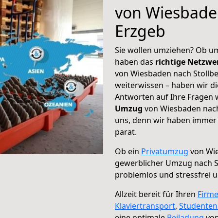
von Wiesbaden
Erzgeb
Sie wollen umziehen? Ob um
haben das
richtige Netzw
von Wiesbaden nach Stollbe
weiterwissen – haben wir di
Antworten auf Ihre Fragen 
Umzug
von Wiesbaden nach 
uns, denn wir haben immer 
parat.
Ob ein
Privatumzug
von Wie
gewerblicher Umzug nach S
problemlos und stressfrei 
Allzeit bereit für Ihren
Firm
Klaviertransport
,
Studente
eine optimale
Beiladung
von