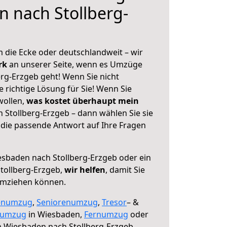
 nach Stollberg-
 die Ecke oder deutschlandweit – wir
erk
an unserer Seite, wenn es Umzüge
rg-Erzgeb geht! Wenn Sie nicht
e richtige Lösung für Sie! Wenn Sie
wollen,
was kostet überhaupt mein
Stollberg-Erzgeb – dann wählen Sie sie
die passende Antwort auf Ihre Fragen
sbaden nach Stollberg-Erzgeb oder ein
tollberg-Erzgeb,
wir helfen
, damit Sie
umziehen können.
enumzug
,
Seniorenumzug
,
Tresor
– &
numzug
in Wiesbaden,
Fernumzug
oder
 Wiesbaden nach Stollberg-Erzgeb.