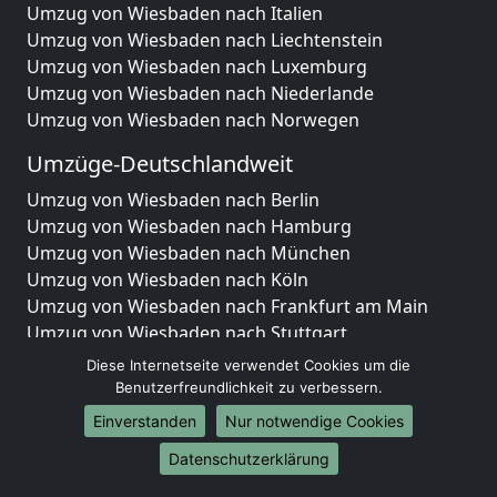
Umzug von Wiesbaden nach Italien
Umzug von Wiesbaden nach Liechtenstein
Umzug von Wiesbaden nach Luxemburg
Umzug von Wiesbaden nach Niederlande
Umzug von Wiesbaden nach Norwegen
Umzüge-Deutschlandweit
Umzug von Wiesbaden nach Berlin
Umzug von Wiesbaden nach Hamburg
Umzug von Wiesbaden nach München
Umzug von Wiesbaden nach Köln
Umzug von Wiesbaden nach Frankfurt am Main
Umzug von Wiesbaden nach Stuttgart
Umzug von Wiesbaden nach Düsseldorf
Diese Internetseite verwendet Cookies um die
Umzug von Wiesbaden nach Leipzig
Benutzerfreundlichkeit zu verbessern.
Umzug von Wiesbaden nach Dortmund
Einverstanden
Nur notwendige Cookies
Umzug von Wiesbaden nach Essen
Datenschutzerklärung
Umzug von Wiesbaden nach Bremen
Umzug von Wiesbaden nach Dresden