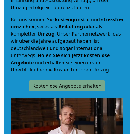
Erfahrung und Ausrüstung verfügt, um den
Umzug erfolgreich durchzuführen.
Bei uns können Sie
kostengünstig
und
stressfrei
umziehen
, sei es als
Beiladung
oder als
kompletter
Umzug
. Unser Partnernetzwerk, das
wir über die Jahre aufgebaut haben, ist
deutschlandweit und sogar international
unterwegs.
Holen Sie sich jetzt kostenlose
Angebote
und erhalten Sie einen ersten
Überblick über die Kosten für Ihren Umzug.
Kostenlose Angebote erhalten