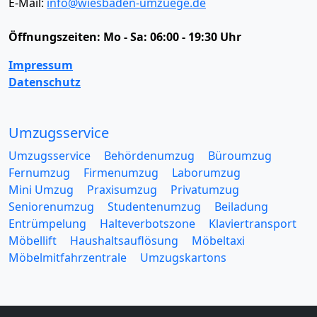
E-Mail:
info@wiesbaden-umzuege.de
Öffnungszeiten:
Mo - Sa: 06:00 - 19:30 Uhr
Impressum
Datenschutz
Umzugsservice
Umzugsservice
Behördenumzug
Büroumzug
Fernumzug
Firmenumzug
Laborumzug
Mini Umzug
Praxisumzug
Privatumzug
Seniorenumzug
Studentenumzug
Beiladung
Entrümpelung
Halteverbotszone
Klaviertransport
Möbellift
Haushaltsauflösung
Möbeltaxi
Möbelmitfahrzentrale
Umzugskartons