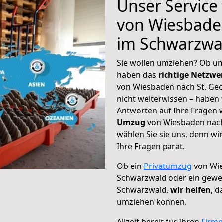
Unser Service
von Wiesbade
im Schwarzwa
Sie wollen umziehen? Ob um
haben das
richtige Netzw
von Wiesbaden nach St. Ge
nicht weiterwissen – haben w
Antworten auf Ihre Fragen 
Umzug
von Wiesbaden nach
wählen Sie sie uns, denn w
Ihre Fragen parat.
Ob ein
Privatumzug
von Wie
Schwarzwald oder ein gewe
Schwarzwald,
wir helfen
, d
umziehen können.
Allzeit bereit für Ihren
Firm