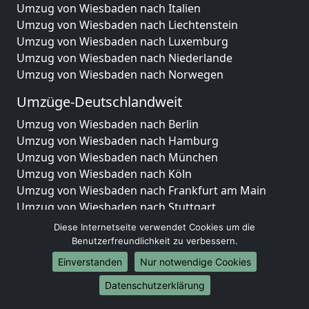
Umzug von Wiesbaden nach Italien
Umzug von Wiesbaden nach Liechtenstein
Umzug von Wiesbaden nach Luxemburg
Umzug von Wiesbaden nach Niederlande
Umzug von Wiesbaden nach Norwegen
Umzüge-Deutschlandweit
Umzug von Wiesbaden nach Berlin
Umzug von Wiesbaden nach Hamburg
Umzug von Wiesbaden nach München
Umzug von Wiesbaden nach Köln
Umzug von Wiesbaden nach Frankfurt am Main
Umzug von Wiesbaden nach Stuttgart
Umzug von Wiesbaden nach Düsseldorf
Diese Internetseite verwendet Cookies um die
Umzug von Wiesbaden nach Leipzig
Benutzerfreundlichkeit zu verbessern.
Umzug von Wiesbaden nach Dortmund
Einverstanden
Nur notwendige Cookies
Umzug von Wiesbaden nach Essen
Datenschutzerklärung
Umzug von Wiesbaden nach Bremen
Umzug von Wiesbaden nach Dresden