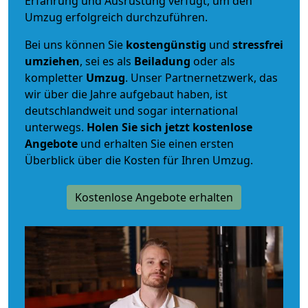
Erfahrung und Ausrüstung verfügt, um den
Umzug erfolgreich durchzuführen.
Bei uns können Sie
kostengünstig
und
stressfrei
umziehen
, sei es als
Beiladung
oder als
kompletter
Umzug
. Unser Partnernetzwerk, das
wir über die Jahre aufgebaut haben, ist
deutschlandweit und sogar international
unterwegs.
Holen Sie sich jetzt kostenlose
Angebote
und erhalten Sie einen ersten
Überblick über die Kosten für Ihren Umzug.
Kostenlose Angebote erhalten