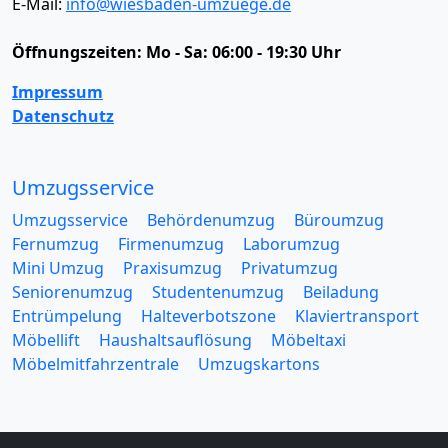
E-Mail:
info@wiesbaden-umzuege.de
Öffnungszeiten:
Mo - Sa: 06:00 - 19:30 Uhr
Impressum
Datenschutz
Umzugsservice
Umzugsservice
Behördenumzug
Büroumzug
Fernumzug
Firmenumzug
Laborumzug
Mini Umzug
Praxisumzug
Privatumzug
Seniorenumzug
Studentenumzug
Beiladung
Entrümpelung
Halteverbotszone
Klaviertransport
Möbellift
Haushaltsauflösung
Möbeltaxi
Möbelmitfahrzentrale
Umzugskartons