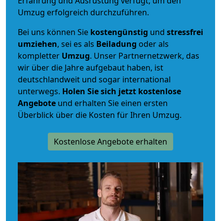
Erfahrung und Ausrüstung verfügt, um den
Umzug erfolgreich durchzuführen.
Bei uns können Sie
kostengünstig
und
stressfrei
umziehen
, sei es als
Beiladung
oder als
kompletter
Umzug
. Unser Partnernetzwerk, das
wir über die Jahre aufgebaut haben, ist
deutschlandweit und sogar international
unterwegs.
Holen Sie sich jetzt kostenlose
Angebote
und erhalten Sie einen ersten
Überblick über die Kosten für Ihren Umzug.
Kostenlose Angebote erhalten