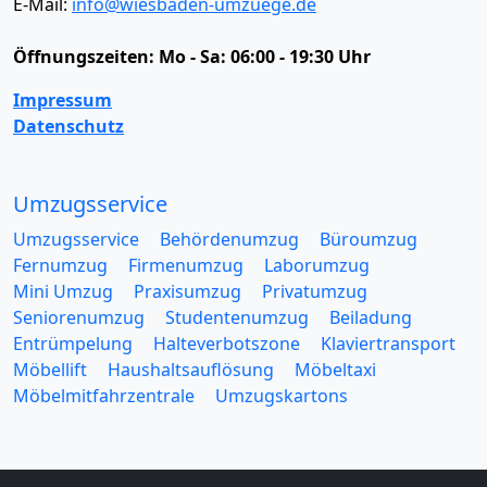
E-Mail:
info@wiesbaden-umzuege.de
Öffnungszeiten:
Mo - Sa: 06:00 - 19:30 Uhr
Impressum
Datenschutz
Umzugsservice
Umzugsservice
Behördenumzug
Büroumzug
Fernumzug
Firmenumzug
Laborumzug
Mini Umzug
Praxisumzug
Privatumzug
Seniorenumzug
Studentenumzug
Beiladung
Entrümpelung
Halteverbotszone
Klaviertransport
Möbellift
Haushaltsauflösung
Möbeltaxi
Möbelmitfahrzentrale
Umzugskartons