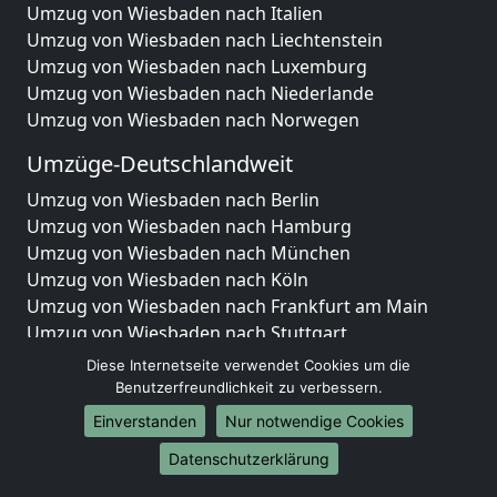
Umzug von Wiesbaden nach Italien
Umzug von Wiesbaden nach Liechtenstein
Umzug von Wiesbaden nach Luxemburg
Umzug von Wiesbaden nach Niederlande
Umzug von Wiesbaden nach Norwegen
Umzüge-Deutschlandweit
Umzug von Wiesbaden nach Berlin
Umzug von Wiesbaden nach Hamburg
Umzug von Wiesbaden nach München
Umzug von Wiesbaden nach Köln
Umzug von Wiesbaden nach Frankfurt am Main
Umzug von Wiesbaden nach Stuttgart
Umzug von Wiesbaden nach Düsseldorf
Diese Internetseite verwendet Cookies um die
Umzug von Wiesbaden nach Leipzig
Benutzerfreundlichkeit zu verbessern.
Umzug von Wiesbaden nach Dortmund
Einverstanden
Nur notwendige Cookies
Umzug von Wiesbaden nach Essen
Datenschutzerklärung
Umzug von Wiesbaden nach Bremen
Umzug von Wiesbaden nach Dresden