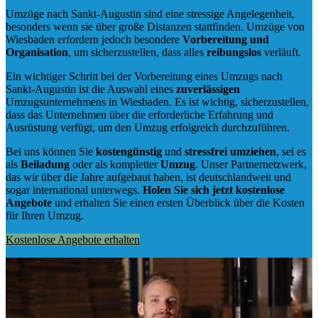
Umzüge nach Sankt-Augustin sind eine stressige Angelegenheit,
besonders wenn sie über große Distanzen stattfinden. Umzüge von
Wiesbaden erfordern jedoch besondere
Vorbereitung und
Organisation
, um sicherzustellen, dass alles
reibungslos
verläuft.
Ein wichtiger Schritt bei der Vorbereitung eines Umzugs nach
Sankt-Augustin ist die Auswahl eines
zuverlässigen
Umzugsunternehmens in Wiesbaden. Es ist wichtig, sicherzustellen,
dass das Unternehmen über die erforderliche Erfahrung und
Ausrüstung verfügt, um den Umzug erfolgreich durchzuführen.
Bei uns können Sie
kostengünstig
und
stressfrei
umziehen
, sei es
als
Beiladung
oder als kompletter
Umzug
. Unser Partnernetzwerk,
das wir über die Jahre aufgebaut haben, ist deutschlandweit und
sogar international unterwegs.
Holen Sie sich jetzt kostenlose
Angebote
und erhalten Sie einen ersten Überblick über die Kosten
für Ihren Umzug.
Kostenlose Angebote erhalten