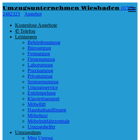
Umzugsunternehmen Wiesbaden
01579-
2482323
Angebot
Kostenlose Angebote
✆ Telefon
Leistungen
Behördenumzug
Büroumzug
Fernumzug
Firmenumzug
Laborumzug
Praxisumzug
Privatumzug
Seniorenumzug
Umzugsservice
Entrümpelung
Klaviertransport
Möbellift
Haushaltsauflösung
Möbeltaxi
Möbelmitfahrzentrale
Umzugshelfer
Umzugstipps
Mini Umzug