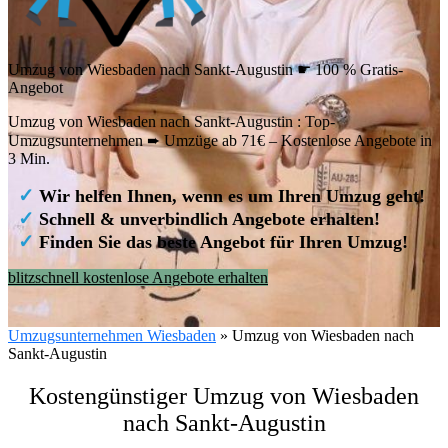
Umzug von Wiesbaden nach Sankt-Augustin ☛ 100 % Gratis-
Angebot
Umzug von Wiesbaden nach Sankt-Augustin : Top-
Umzugsunternehmen ➨ Umzüge ab 71€ – Kostenlose Angebote in
3 Min.
✓
Wir helfen Ihnen, wenn es um Ihren Umzug geht!
✓
Schnell & unverbindlich Angebote erhalten!
✓
Finden Sie das beste Angebot für Ihren Umzug!
blitzschnell kostenlose Angebote erhalten
Umzugsunternehmen Wiesbaden
»
Umzug von Wiesbaden nach
Sankt-Augustin
Kostengünstiger Umzug von Wiesbaden
nach Sankt-Augustin