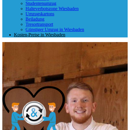
Studentenumzug
Halteverbotszone Wiesbaden
Umzugskartons
Beiladung
Tresortransport
Günstiger Umzug in Wiesbaden
Kosten-Preise in Wiesbaden