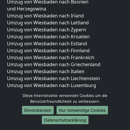
Umzug von Wiesbaden nach Bosnien
und Herzegowina
Umzug von Wiesbaden nach Irland
Umzug von Wiesbaden nach Lettland
Umzug von Wiesbaden nach Zypern
Umzug von Wiesbaden nach Kroatien
Umzug von Wiesbaden nach Estland
Umzug von Wiesbaden nach Finnland
Umzug von Wiesbaden nach Frankreich
Umzug von Wiesbaden nach Griechenland
Umzug von Wiesbaden nach Italien
Umzug von Wiesbaden nach Liechtenstein
Umzug von Wiesbaden nach Luxemburg
Umzug von Wiesbaden nach Niederlande
Diese Internetseite verwendet Cookies um die
Umzug von Wiesbaden nach Norwegen
Benutzerfreundlichkeit zu verbessern.
Umzüge-Deutschlandweit
Einverstanden
Nur notwendige Cookies
Umzug von Wiesbaden nach Berlin
Datenschutzerklärung
Umzug von Wiesbaden nach Hamburg