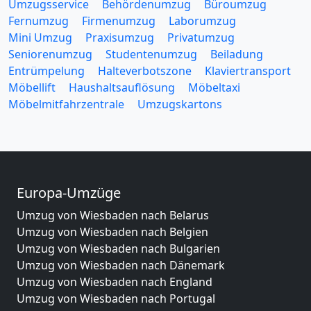
Umzugsservice
Behördenumzug
Büroumzug
Fernumzug
Firmenumzug
Laborumzug
Mini Umzug
Praxisumzug
Privatumzug
Seniorenumzug
Studentenumzug
Beiladung
Entrümpelung
Halteverbotszone
Klaviertransport
Möbellift
Haushaltsauflösung
Möbeltaxi
Möbelmitfahrzentrale
Umzugskartons
Europa-Umzüge
Umzug von Wiesbaden nach Belarus
Umzug von Wiesbaden nach Belgien
Umzug von Wiesbaden nach Bulgarien
Umzug von Wiesbaden nach Dänemark
Umzug von Wiesbaden nach England
Umzug von Wiesbaden nach Portugal