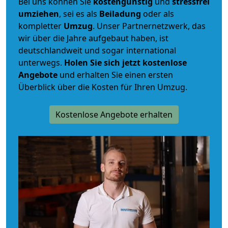
Bei uns können Sie
kostengünstig
und
stressfrei
umziehen
, sei es als
Beiladung
oder als
kompletter
Umzug
. Unser Partnernetzwerk, das
wir über die Jahre aufgebaut haben, ist
deutschlandweit und sogar international
unterwegs.
Holen Sie sich jetzt kostenlose
Angebote
und erhalten Sie einen ersten
Überblick über die Kosten für Ihren Umzug.
Kostenlose Angebote erhalten