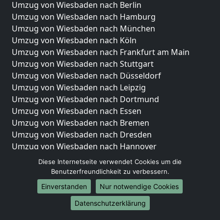
Umzug von Wiesbaden nach Berlin
Umzug von Wiesbaden nach Hamburg
Umzug von Wiesbaden nach München
Umzug von Wiesbaden nach Köln
Umzug von Wiesbaden nach Frankfurt am Main
Umzug von Wiesbaden nach Stuttgart
Umzug von Wiesbaden nach Düsseldorf
Umzug von Wiesbaden nach Leipzig
Umzug von Wiesbaden nach Dortmund
Umzug von Wiesbaden nach Essen
Umzug von Wiesbaden nach Bremen
Umzug von Wiesbaden nach Dresden
Umzug von Wiesbaden nach Hannover
Umzug von Wiesbaden nach Nürnberg
Diese Internetseite verwendet Cookies um die
Umzug von Wiesbaden nach Duisburg
Benutzerfreundlichkeit zu verbessern.
Umzug von Wiesbaden nach Bochum
Einverstanden
Nur notwendige Cookies
Umzug von Wiesbaden nach Wuppertal
Datenschutzerklärung
Umzug von Wiesbaden nach Bielefeld
Umzug von Wiesbaden nach Bonn