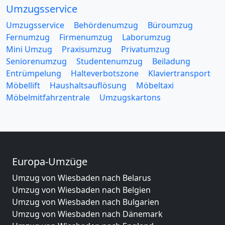
Umzugsservice
Umzugsservice
Behördenumzug
Büroumzug
Fernumzug
Firmenumzug
Laborumzug
Mini Umzug
Praxisumzug
Privatumzug
Seniorenumzug
Studentenumzug
Beiladung
Entrümpelung
Halteverbotszone
Klaviertransport
Möbellift
Haushaltsauflösung
Möbeltaxi
Möbelmitfahrzentrale
Umzugskartons
Europa-Umzüge
Umzug von Wiesbaden nach Belarus
Umzug von Wiesbaden nach Belgien
Umzug von Wiesbaden nach Bulgarien
Umzug von Wiesbaden nach Dänemark