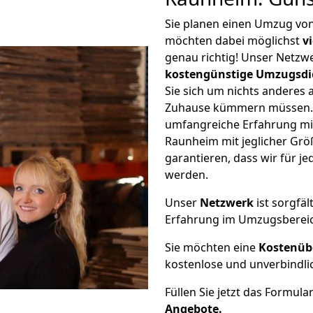
Sie planen einen Umzug v
möchten dabei möglichst
v
genau richtig! Unser Netzw
kostengünstige Umzugsdi
Sie sich um nichts anderes 
Zuhause kümmern müssen. W
umfangreiche Erfahrung m
Raunheim mit jeglicher Gr
garantieren, dass wir für j
werden.
Unser
Netzwerk
ist sorgfäl
Erfahrung im Umzugsberei
Sie möchten eine
Kostenüb
kostenlose und unverbindli
Füllen Sie jetzt das Formula
Angebote.