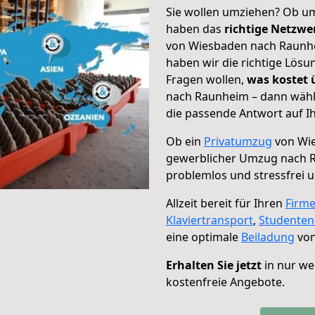
Sie wollen umziehen? Ob um
haben das
richtige Netzw
von Wiesbaden nach Raunhei
haben wir die richtige Lösu
Fragen wollen,
was kostet
nach Raunheim – dann wähle
die passende Antwort auf Ih
Ob ein
Privatumzug
von Wie
gewerblicher Umzug nach 
problemlos und stressfrei 
Allzeit bereit für Ihren
Firm
Klaviertransport
,
Studente
eine optimale
Beiladung
von
Erhalten Sie jetzt
in nur we
kostenfreie Angebote.