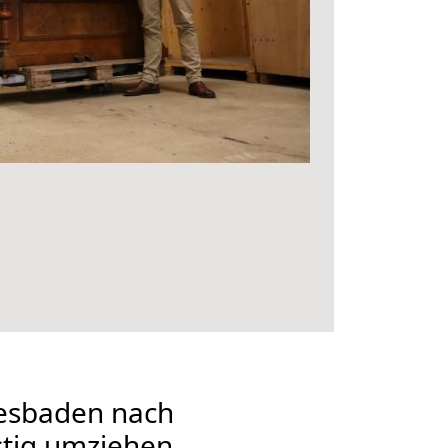
esbaden nach
tig umziehen