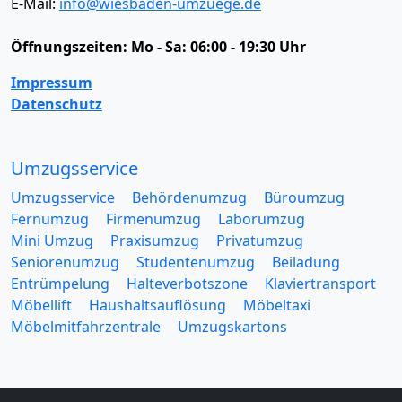
E-Mail:
info@wiesbaden-umzuege.de
Öffnungszeiten:
Mo - Sa: 06:00 - 19:30 Uhr
Impressum
Datenschutz
Umzugsservice
Umzugsservice
Behördenumzug
Büroumzug
Fernumzug
Firmenumzug
Laborumzug
Mini Umzug
Praxisumzug
Privatumzug
Seniorenumzug
Studentenumzug
Beiladung
Entrümpelung
Halteverbotszone
Klaviertransport
Möbellift
Haushaltsauflösung
Möbeltaxi
Möbelmitfahrzentrale
Umzugskartons