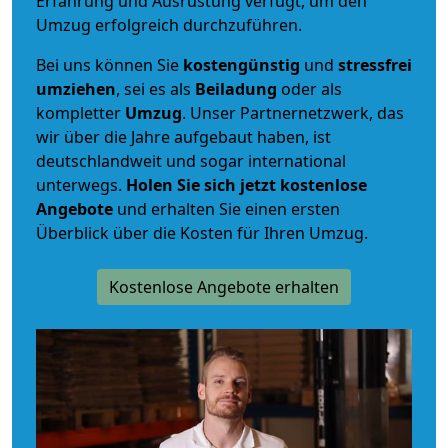
Erfahrung und Ausrüstung verfügt, um den
Umzug erfolgreich durchzuführen.
Bei uns können Sie
kostengünstig
und
stressfrei
umziehen
, sei es als
Beiladung
oder als
kompletter
Umzug
. Unser Partnernetzwerk, das
wir über die Jahre aufgebaut haben, ist
deutschlandweit und sogar international
unterwegs.
Holen Sie sich jetzt kostenlose
Angebote
und erhalten Sie einen ersten
Überblick über die Kosten für Ihren Umzug.
Kostenlose Angebote erhalten