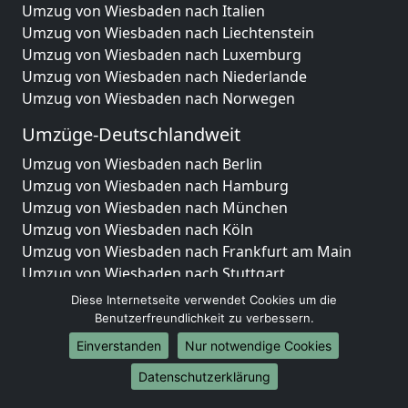
Umzug von Wiesbaden nach Italien
Umzug von Wiesbaden nach Liechtenstein
Umzug von Wiesbaden nach Luxemburg
Umzug von Wiesbaden nach Niederlande
Umzug von Wiesbaden nach Norwegen
Umzüge-Deutschlandweit
Umzug von Wiesbaden nach Berlin
Umzug von Wiesbaden nach Hamburg
Umzug von Wiesbaden nach München
Umzug von Wiesbaden nach Köln
Umzug von Wiesbaden nach Frankfurt am Main
Umzug von Wiesbaden nach Stuttgart
Umzug von Wiesbaden nach Düsseldorf
Diese Internetseite verwendet Cookies um die
Umzug von Wiesbaden nach Leipzig
Benutzerfreundlichkeit zu verbessern.
Umzug von Wiesbaden nach Dortmund
Einverstanden
Nur notwendige Cookies
Umzug von Wiesbaden nach Essen
Datenschutzerklärung
Umzug von Wiesbaden nach Bremen
Umzug von Wiesbaden nach Dresden