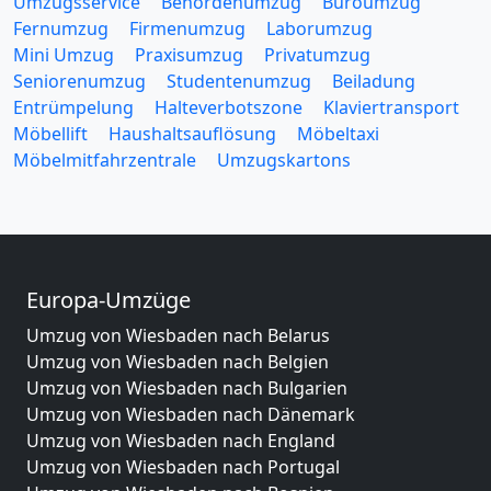
Umzugsservice
Behördenumzug
Büroumzug
Fernumzug
Firmenumzug
Laborumzug
Mini Umzug
Praxisumzug
Privatumzug
Seniorenumzug
Studentenumzug
Beiladung
Entrümpelung
Halteverbotszone
Klaviertransport
Möbellift
Haushaltsauflösung
Möbeltaxi
Möbelmitfahrzentrale
Umzugskartons
Europa-Umzüge
Umzug von Wiesbaden nach Belarus
Umzug von Wiesbaden nach Belgien
Umzug von Wiesbaden nach Bulgarien
Umzug von Wiesbaden nach Dänemark
Umzug von Wiesbaden nach England
Umzug von Wiesbaden nach Portugal