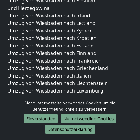
Umzug von Wiesbaden nach Bosnien
und Herzegowina
Umzug von Wiesbaden nach Irland
Umzug von Wiesbaden nach Lettland
Umzug von Wiesbaden nach Zypern
Umzug von Wiesbaden nach Kroatien
Umzug von Wiesbaden nach Estland
Umzug von Wiesbaden nach Finnland
Umzug von Wiesbaden nach Frankreich
Umzug von Wiesbaden nach Griechenland
Umzug von Wiesbaden nach Italien
Umzug von Wiesbaden nach Liechtenstein
Umzug von Wiesbaden nach Luxemburg
Umzug von Wiesbaden nach Niederlande
Diese Internetseite verwendet Cookies um die
Umzug von Wiesbaden nach Norwegen
Benutzerfreundlichkeit zu verbessern.
Umzüge-Deutschlandweit
Einverstanden
Nur notwendige Cookies
Umzug von Wiesbaden nach Berlin
Datenschutzerklärung
Umzug von Wiesbaden nach Hamburg