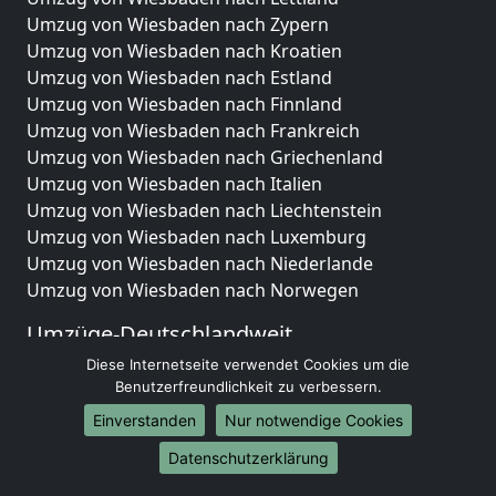
Umzug von Wiesbaden nach Zypern
Umzug von Wiesbaden nach Kroatien
Umzug von Wiesbaden nach Estland
Umzug von Wiesbaden nach Finnland
Umzug von Wiesbaden nach Frankreich
Umzug von Wiesbaden nach Griechenland
Umzug von Wiesbaden nach Italien
Umzug von Wiesbaden nach Liechtenstein
Umzug von Wiesbaden nach Luxemburg
Umzug von Wiesbaden nach Niederlande
Umzug von Wiesbaden nach Norwegen
Umzüge-Deutschlandweit
Diese Internetseite verwendet Cookies um die
Umzug von Wiesbaden nach Berlin
Benutzerfreundlichkeit zu verbessern.
Umzug von Wiesbaden nach Hamburg
Umzug von Wiesbaden nach München
Einverstanden
Nur notwendige Cookies
Umzug von Wiesbaden nach Köln
Datenschutzerklärung
Umzug von Wiesbaden nach Frankfurt am Main