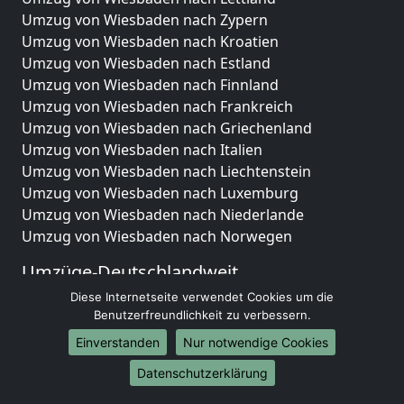
Umzug von Wiesbaden nach Zypern
Umzug von Wiesbaden nach Kroatien
Umzug von Wiesbaden nach Estland
Umzug von Wiesbaden nach Finnland
Umzug von Wiesbaden nach Frankreich
Umzug von Wiesbaden nach Griechenland
Umzug von Wiesbaden nach Italien
Umzug von Wiesbaden nach Liechtenstein
Umzug von Wiesbaden nach Luxemburg
Umzug von Wiesbaden nach Niederlande
Umzug von Wiesbaden nach Norwegen
Umzüge-Deutschlandweit
Diese Internetseite verwendet Cookies um die
Umzug von Wiesbaden nach Berlin
Benutzerfreundlichkeit zu verbessern.
Umzug von Wiesbaden nach Hamburg
Umzug von Wiesbaden nach München
Einverstanden
Nur notwendige Cookies
Umzug von Wiesbaden nach Köln
Datenschutzerklärung
Umzug von Wiesbaden nach Frankfurt am Main