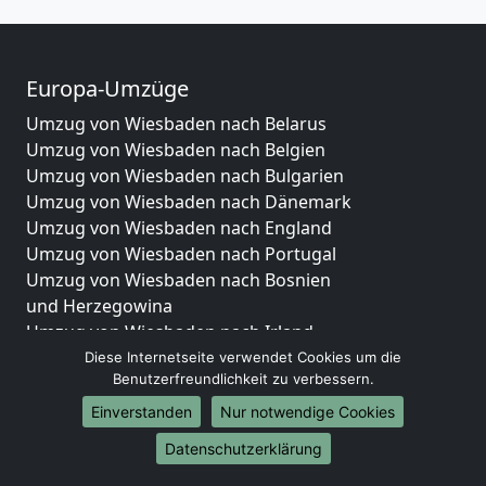
Europa-Umzüge
Umzug von Wiesbaden nach Belarus
Umzug von Wiesbaden nach Belgien
Umzug von Wiesbaden nach Bulgarien
Umzug von Wiesbaden nach Dänemark
Umzug von Wiesbaden nach England
Umzug von Wiesbaden nach Portugal
Umzug von Wiesbaden nach Bosnien
und Herzegowina
Umzug von Wiesbaden nach Irland
Umzug von Wiesbaden nach Lettland
Diese Internetseite verwendet Cookies um die
Benutzerfreundlichkeit zu verbessern.
Umzug von Wiesbaden nach Zypern
Umzug von Wiesbaden nach Kroatien
Einverstanden
Nur notwendige Cookies
Umzug von Wiesbaden nach Estland
Datenschutzerklärung
Umzug von Wiesbaden nach Finnland