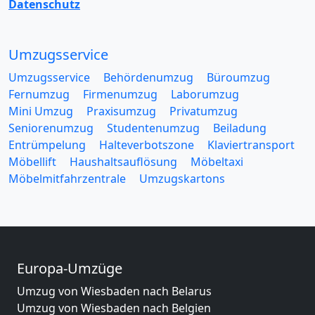
Datenschutz
Umzugsservice
Umzugsservice
Behördenumzug
Büroumzug
Fernumzug
Firmenumzug
Laborumzug
Mini Umzug
Praxisumzug
Privatumzug
Seniorenumzug
Studentenumzug
Beiladung
Entrümpelung
Halteverbotszone
Klaviertransport
Möbellift
Haushaltsauflösung
Möbeltaxi
Möbelmitfahrzentrale
Umzugskartons
Europa-Umzüge
Umzug von Wiesbaden nach Belarus
Umzug von Wiesbaden nach Belgien