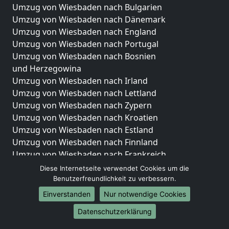
Umzug von Wiesbaden nach Bulgarien
Umzug von Wiesbaden nach Dänemark
Umzug von Wiesbaden nach England
Umzug von Wiesbaden nach Portugal
Umzug von Wiesbaden nach Bosnien
und Herzegowina
Umzug von Wiesbaden nach Irland
Umzug von Wiesbaden nach Lettland
Umzug von Wiesbaden nach Zypern
Umzug von Wiesbaden nach Kroatien
Umzug von Wiesbaden nach Estland
Umzug von Wiesbaden nach Finnland
Umzug von Wiesbaden nach Frankreich
Umzug von Wiesbaden nach Griechenland
Diese Internetseite verwendet Cookies um die
Umzug von Wiesbaden nach Italien
Benutzerfreundlichkeit zu verbessern.
Umzug von Wiesbaden nach Liechtenstein
Einverstanden
Nur notwendige Cookies
Umzug von Wiesbaden nach Luxemburg
Datenschutzerklärung
Umzug von Wiesbaden nach Niederlande
Umzug von Wiesbaden nach Norwegen