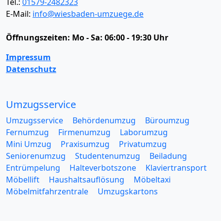
Tel.:
01579-2482323
E-Mail:
info@wiesbaden-umzuege.de
Öffnungszeiten:
Mo - Sa: 06:00 - 19:30 Uhr
Impressum
Datenschutz
Umzugsservice
Umzugsservice
Behördenumzug
Büroumzug
Fernumzug
Firmenumzug
Laborumzug
Mini Umzug
Praxisumzug
Privatumzug
Seniorenumzug
Studentenumzug
Beiladung
Entrümpelung
Halteverbotszone
Klaviertransport
Möbellift
Haushaltsauflösung
Möbeltaxi
Möbelmitfahrzentrale
Umzugskartons