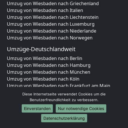
Umzug von Wiesbaden nach Griechenland
Umzug von Wiesbaden nach Italien
Umzug von Wiesbaden nach Liechtenstein
Umzug von Wiesbaden nach Luxemburg
Umzug von Wiesbaden nach Niederlande
Umzug von Wiesbaden nach Norwegen
Umzüge-Deutschlandweit
Umzug von Wiesbaden nach Berlin
Umzug von Wiesbaden nach Hamburg
Umzug von Wiesbaden nach München
Umzug von Wiesbaden nach Köln
Umzug von Wiesbaden nach Frankfurt am Main
Umzug von Wiesbaden nach Stuttgart
Diese Internetseite verwendet Cookies um die
Umzug von Wiesbaden nach Düsseldorf
Benutzerfreundlichkeit zu verbessern.
Umzug von Wiesbaden nach Leipzig
Einverstanden
Nur notwendige Cookies
Umzug von Wiesbaden nach Dortmund
Datenschutzerklärung
Umzug von Wiesbaden nach Essen
Umzug von Wiesbaden nach Bremen