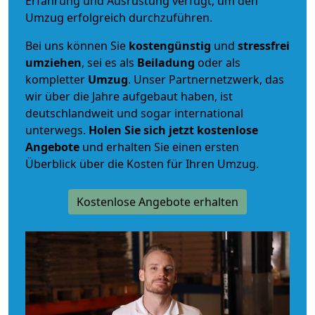
Erfahrung und Ausrüstung verfügt, um den
Umzug erfolgreich durchzuführen.
Bei uns können Sie
kostengünstig
und
stressfrei
umziehen
, sei es als
Beiladung
oder als
kompletter
Umzug
. Unser Partnernetzwerk, das
wir über die Jahre aufgebaut haben, ist
deutschlandweit und sogar international
unterwegs.
Holen Sie sich jetzt kostenlose
Angebote
und erhalten Sie einen ersten
Überblick über die Kosten für Ihren Umzug.
Kostenlose Angebote erhalten