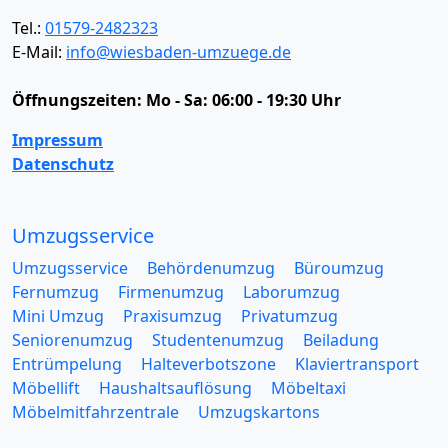
Tel.:
01579-2482323
E-Mail:
info@wiesbaden-umzuege.de
Öffnungszeiten:
Mo - Sa: 06:00 - 19:30 Uhr
Impressum
Datenschutz
Umzugsservice
Umzugsservice
Behördenumzug
Büroumzug
Fernumzug
Firmenumzug
Laborumzug
Mini Umzug
Praxisumzug
Privatumzug
Seniorenumzug
Studentenumzug
Beiladung
Entrümpelung
Halteverbotszone
Klaviertransport
Möbellift
Haushaltsauflösung
Möbeltaxi
Möbelmitfahrzentrale
Umzugskartons