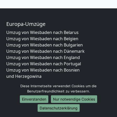
Europa-Umzüge
Umzug von Wiesbaden nach Belarus
Umzug von Wiesbaden nach Belgien
Umzug von Wiesbaden nach Bulgarien
Umzug von Wiesbaden nach Dänemark
Umzug von Wiesbaden nach England
Umzug von Wiesbaden nach Portugal
Umzug von Wiesbaden nach Bosnien
und Herzegowina
Umzug von Wiesbaden nach Irland
Diese Internetseite verwendet Cookies um die
Umzug von Wiesbaden nach Lettland
Benutzerfreundlichkeit zu verbessern.
Umzug von Wiesbaden nach Zypern
Einverstanden
Nur notwendige Cookies
Umzug von Wiesbaden nach Kroatien
Umzug von Wiesbaden nach Estland
Datenschutzerklärung
Umzug von Wiesbaden nach Finnland