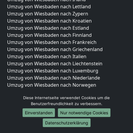
Umzug von Wiesbaden nach Lettland
Umzug von Wiesbaden nach Zypern
Umzug von Wiesbaden nach Kroatien
Umzug von Wiesbaden nach Estland
Umzug von Wiesbaden nach Finnland
Umzug von Wiesbaden nach Frankreich
Umzug von Wiesbaden nach Griechenland
Umzug von Wiesbaden nach Italien
Umzug von Wiesbaden nach Liechtenstein
Umzug von Wiesbaden nach Luxemburg
Umzug von Wiesbaden nach Niederlande
Umzug von Wiesbaden nach Norwegen
Umzüge-Deutschlandweit
Diese Internetseite verwendet Cookies um die
Benutzerfreundlichkeit zu verbessern.
Umzug von Wiesbaden nach Berlin
Umzug von Wiesbaden nach Hamburg
Einverstanden
Nur notwendige Cookies
Umzug von Wiesbaden nach München
Datenschutzerklärung
Umzug von Wiesbaden nach Köln