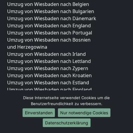
Umzug von Wiesbaden nach Belgien
Umzug von Wiesbaden nach Bulgarien
Umzug von Wiesbaden nach Dänemark
Umzug von Wiesbaden nach England
Umzug von Wiesbaden nach Portugal
Umzug von Wiesbaden nach Bosnien
und Herzegowina
Umzug von Wiesbaden nach Irland
Umzug von Wiesbaden nach Lettland
Umzug von Wiesbaden nach Zypern
Umzug von Wiesbaden nach Kroatien
Umzug von Wiesbaden nach Estland
Umzug von Wiesbaden nach Finnland
Umzug von Wiesbaden nach Frankreich
Diese Internetseite verwendet Cookies um die
Umzug von Wiesbaden nach Griechenland
Benutzerfreundlichkeit zu verbessern.
Umzug von Wiesbaden nach Italien
Einverstanden
Nur notwendige Cookies
Umzug von Wiesbaden nach Liechtenstein
Datenschutzerklärung
Umzug von Wiesbaden nach Luxemburg
Umzug von Wiesbaden nach Niederlande