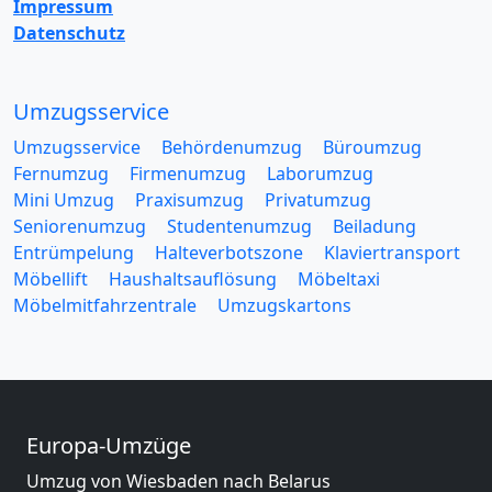
Impressum
Datenschutz
Umzugsservice
Umzugsservice
Behördenumzug
Büroumzug
Fernumzug
Firmenumzug
Laborumzug
Mini Umzug
Praxisumzug
Privatumzug
Seniorenumzug
Studentenumzug
Beiladung
Entrümpelung
Halteverbotszone
Klaviertransport
Möbellift
Haushaltsauflösung
Möbeltaxi
Möbelmitfahrzentrale
Umzugskartons
Europa-Umzüge
Umzug von Wiesbaden nach Belarus