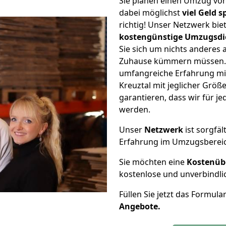
Sie planen einen Umzug vo
dabei möglichst
viel Geld 
richtig! Unser Netzwerk bi
kostengünstige Umzugsdi
Sie sich um nichts anderes 
Zuhause kümmern müssen. W
umfangreiche Erfahrung m
Kreuztal mit jeglicher Grö
garantieren, dass wir für j
werden.
Unser
Netzwerk
ist sorgfäl
Erfahrung im Umzugsberei
Sie möchten eine
Kostenüb
kostenlose und unverbindli
Füllen Sie jetzt das Formula
Angebote.