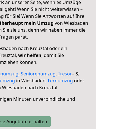
erk
an unserer Seite, wenn es Umzüge
l geht! Wenn Sie nicht weiterwissen –
ng für Sie! Wenn Sie Antworten auf Ihre
 überhaupt mein Umzug
von Wiesbaden
 Sie sie uns, denn wir haben immer die
Fragen parat.
sbaden nach Kreuztal oder ein
reuztal,
wir helfen
, damit Sie
umziehen können.
enumzug
,
Seniorenumzug
,
Tresor
– &
numzug
in Wiesbaden,
Fernumzug
oder
 Wiesbaden nach Kreuztal.
nigen Minuten unverbindliche und
se Angebote erhalten