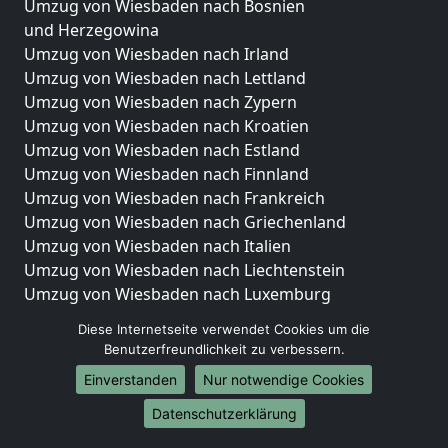
Umzug von Wiesbaden nach Bosnien
und Herzegowina
Umzug von Wiesbaden nach Irland
Umzug von Wiesbaden nach Lettland
Umzug von Wiesbaden nach Zypern
Umzug von Wiesbaden nach Kroatien
Umzug von Wiesbaden nach Estland
Umzug von Wiesbaden nach Finnland
Umzug von Wiesbaden nach Frankreich
Umzug von Wiesbaden nach Griechenland
Umzug von Wiesbaden nach Italien
Umzug von Wiesbaden nach Liechtenstein
Umzug von Wiesbaden nach Luxemburg
Umzug von Wiesbaden nach Niederlande
Diese Internetseite verwendet Cookies um die
Umzug von Wiesbaden nach Norwegen
Benutzerfreundlichkeit zu verbessern.
Umzüge-Deutschlandweit
Einverstanden
Nur notwendige Cookies
Umzug von Wiesbaden nach Berlin
Datenschutzerklärung
Umzug von Wiesbaden nach Hamburg