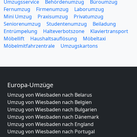
Umzugsservice
Behördenumzug
Büroumzug
Fernumzug
Firmenumzug
Laborumzug
Mini Umzug
Praxisumzug
Privatumzug
Seniorenumzug
Studentenumzug
Beiladung
Entrümpelung
Halteverbotszone
Klaviertransport
Möbellift
Haushaltsauflösung
Möbeltaxi
Möbelmitfahrzentrale
Umzugskartons
Europa-Umzüge
Umzug von Wiesbaden nach Belarus
Umzug von Wiesbaden nach Belgien
Umzug von Wiesbaden nach Bulgarien
Umzug von Wiesbaden nach Dänemark
Umzug von Wiesbaden nach England
Umzug von Wiesbaden nach Portugal