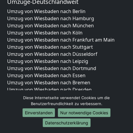
Umzüge-Deutschlandweit
Umzug von Wiesbaden nach Berlin
Umzug von Wiesbaden nach Hamburg
Umzug von Wiesbaden nach München
Umzug von Wiesbaden nach Köln
Umzug von Wiesbaden nach Frankfurt am Main
Umzug von Wiesbaden nach Stuttgart
Umzug von Wiesbaden nach Düsseldorf
Umzug von Wiesbaden nach Leipzig
Umzug von Wiesbaden nach Dortmund
Umzug von Wiesbaden nach Essen
Umzug von Wiesbaden nach Bremen
Umzug von Wiesbaden nach Dresden
Umzug von Wiesbaden nach Hannover
Diese Internetseite verwendet Cookies um die
Umzug von Wiesbaden nach Nürnberg
Benutzerfreundlichkeit zu verbessern.
Umzug von Wiesbaden nach Duisburg
Einverstanden
Nur notwendige Cookies
Umzug von Wiesbaden nach Bochum
Datenschutzerklärung
Umzug von Wiesbaden nach Wuppertal
Umzug von Wiesbaden nach Bielefeld