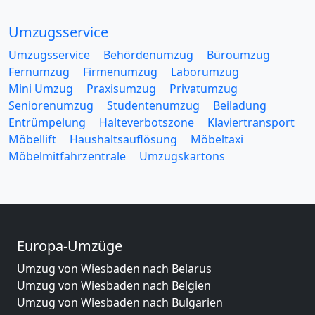
Umzugsservice
Umzugsservice
Behördenumzug
Büroumzug
Fernumzug
Firmenumzug
Laborumzug
Mini Umzug
Praxisumzug
Privatumzug
Seniorenumzug
Studentenumzug
Beiladung
Entrümpelung
Halteverbotszone
Klaviertransport
Möbellift
Haushaltsauflösung
Möbeltaxi
Möbelmitfahrzentrale
Umzugskartons
Europa-Umzüge
Umzug von Wiesbaden nach Belarus
Umzug von Wiesbaden nach Belgien
Umzug von Wiesbaden nach Bulgarien