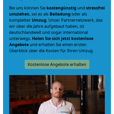
Bei uns können Sie
kostengünstig
und
stressfrei
umziehen
, sei es als
Beiladung
oder als
kompletter
Umzug
. Unser Partnernetzwerk, das
wir über die Jahre aufgebaut haben, ist
deutschlandweit und sogar international
unterwegs.
Holen Sie sich jetzt kostenlose
Angebote
und erhalten Sie einen ersten
Überblick über die Kosten für Ihren Umzug.
Kostenlose Angebote erhalten