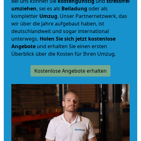
Bei uns können Sie
kostengünstig
und
stressfrei
umziehen
, sei es als
Beiladung
oder als
kompletter
Umzug
. Unser Partnernetzwerk, das
wir über die Jahre aufgebaut haben, ist
deutschlandweit und sogar international
unterwegs.
Holen Sie sich jetzt kostenlose
Angebote
und erhalten Sie einen ersten
Überblick über die Kosten für Ihren Umzug.
Kostenlose Angebote erhalten