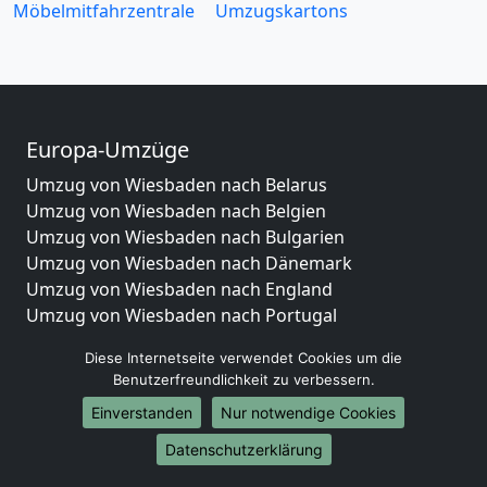
Möbelmitfahrzentrale
Umzugskartons
Europa-Umzüge
Umzug von Wiesbaden nach Belarus
Umzug von Wiesbaden nach Belgien
Umzug von Wiesbaden nach Bulgarien
Umzug von Wiesbaden nach Dänemark
Umzug von Wiesbaden nach England
Umzug von Wiesbaden nach Portugal
Umzug von Wiesbaden nach Bosnien
Diese Internetseite verwendet Cookies um die
und Herzegowina
Benutzerfreundlichkeit zu verbessern.
Umzug von Wiesbaden nach Irland
Einverstanden
Nur notwendige Cookies
Umzug von Wiesbaden nach Lettland
Umzug von Wiesbaden nach Zypern
Datenschutzerklärung
Umzug von Wiesbaden nach Kroatien