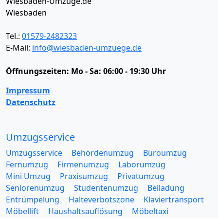
Wiesbaden-Umzüge.de
Wiesbaden
Tel.:
01579-2482323
E-Mail:
info@wiesbaden-umzuege.de
Öffnungszeiten:
Mo - Sa: 06:00 - 19:30 Uhr
Impressum
Datenschutz
Umzugsservice
Umzugsservice
Behördenumzug
Büroumzug
Fernumzug
Firmenumzug
Laborumzug
Mini Umzug
Praxisumzug
Privatumzug
Seniorenumzug
Studentenumzug
Beiladung
Entrümpelung
Halteverbotszone
Klaviertransport
Möbellift
Haushaltsauflösung
Möbeltaxi