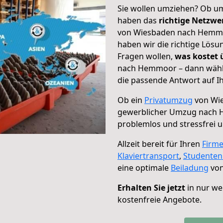
Sie wollen umziehen? Ob um
haben das
richtige Netzw
von Wiesbaden nach Hemmoo
haben wir die richtige Lösu
Fragen wollen,
was kostet
nach Hemmoor – dann wähle
die passende Antwort auf Ih
Ob ein
Privatumzug
von Wi
gewerblicher Umzug nach
problemlos und stressfrei 
Allzeit bereit für Ihren
Firm
Klaviertransport
,
Studente
eine optimale
Beiladung
von
Erhalten Sie jetzt
in nur we
kostenfreie Angebote.