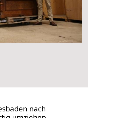
esbaden nach
tig umziehen