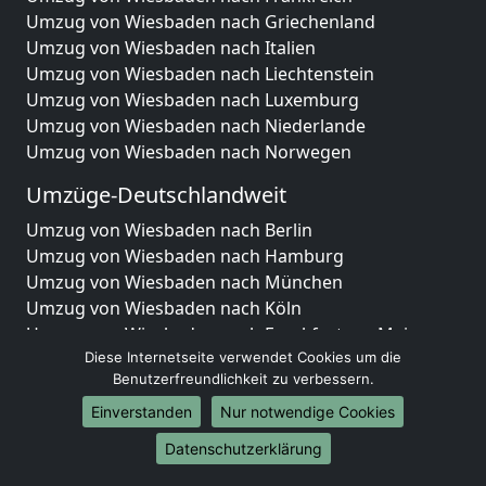
Umzug von Wiesbaden nach Griechenland
Umzug von Wiesbaden nach Italien
Umzug von Wiesbaden nach Liechtenstein
Umzug von Wiesbaden nach Luxemburg
Umzug von Wiesbaden nach Niederlande
Umzug von Wiesbaden nach Norwegen
Umzüge-Deutschlandweit
Umzug von Wiesbaden nach Berlin
Umzug von Wiesbaden nach Hamburg
Umzug von Wiesbaden nach München
Umzug von Wiesbaden nach Köln
Umzug von Wiesbaden nach Frankfurt am Main
Diese Internetseite verwendet Cookies um die
Umzug von Wiesbaden nach Stuttgart
Benutzerfreundlichkeit zu verbessern.
Umzug von Wiesbaden nach Düsseldorf
Umzug von Wiesbaden nach Leipzig
Einverstanden
Nur notwendige Cookies
Umzug von Wiesbaden nach Dortmund
Datenschutzerklärung
Umzug von Wiesbaden nach Essen