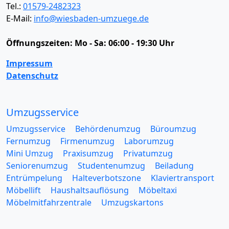
Tel.:
01579-2482323
E-Mail:
info@wiesbaden-umzuege.de
Öffnungszeiten:
Mo - Sa: 06:00 - 19:30 Uhr
Impressum
Datenschutz
Umzugsservice
Umzugsservice
Behördenumzug
Büroumzug
Fernumzug
Firmenumzug
Laborumzug
Mini Umzug
Praxisumzug
Privatumzug
Seniorenumzug
Studentenumzug
Beiladung
Entrümpelung
Halteverbotszone
Klaviertransport
Möbellift
Haushaltsauflösung
Möbeltaxi
Möbelmitfahrzentrale
Umzugskartons