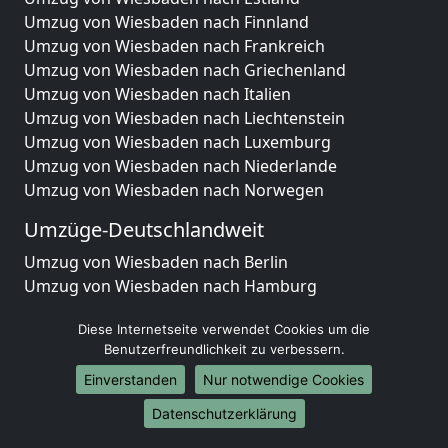
Umzug von Wiesbaden nach Finnland
Umzug von Wiesbaden nach Frankreich
Umzug von Wiesbaden nach Griechenland
Umzug von Wiesbaden nach Italien
Umzug von Wiesbaden nach Liechtenstein
Umzug von Wiesbaden nach Luxemburg
Umzug von Wiesbaden nach Niederlande
Umzug von Wiesbaden nach Norwegen
Umzüge-Deutschlandweit
Umzug von Wiesbaden nach Berlin
Umzug von Wiesbaden nach Hamburg
Umzug von Wiesbaden nach München
Diese Internetseite verwendet Cookies um die
Umzug von Wiesbaden nach Köln
Benutzerfreundlichkeit zu verbessern.
Umzug von Wiesbaden nach Frankfurt am Main
Umzug von Wiesbaden nach Stuttgart
Einverstanden
Nur notwendige Cookies
Umzug von Wiesbaden nach Düsseldorf
Datenschutzerklärung
Umzug von Wiesbaden nach Leipzig