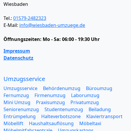
Wiesbaden
Tel.:
01579-2482323
E-Mail:
info@wiesbaden-umzuege.de
Öffnungszeiten:
Mo - Sa: 06:00 - 19:30 Uhr
Impressum
Datenschutz
Umzugsservice
Umzugsservice
Behördenumzug
Büroumzug
Fernumzug
Firmenumzug
Laborumzug
Mini Umzug
Praxisumzug
Privatumzug
Seniorenumzug
Studentenumzug
Beiladung
Entrümpelung
Halteverbotszone
Klaviertransport
Möbellift
Haushaltsauflösung
Möbeltaxi
Möbelmitfahrzentrale
Umzugskartons