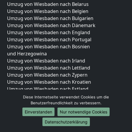
Umzug von Wiesbaden nach Belarus
Umzug von Wiesbaden nach Belgien
Umzug von Wiesbaden nach Bulgarien
Umzug von Wiesbaden nach Dänemark
Umzug von Wiesbaden nach England
Umzug von Wiesbaden nach Portugal
Umzug von Wiesbaden nach Bosnien
und Herzegowina
Umzug von Wiesbaden nach Irland
Umzug von Wiesbaden nach Lettland
Umzug von Wiesbaden nach Zypern
Umzug von Wiesbaden nach Kroatien
Umzug von Wiesbaden nach Estland
Umzug von Wiesbaden nach Finnland
Diese Internetseite verwendet Cookies um die
Umzug von Wiesbaden nach Frankreich
Benutzerfreundlichkeit zu verbessern.
Umzug von Wiesbaden nach Griechenland
Einverstanden
Nur notwendige Cookies
Umzug von Wiesbaden nach Italien
Datenschutzerklärung
Umzug von Wiesbaden nach Liechtenstein
Umzug von Wiesbaden nach Luxemburg