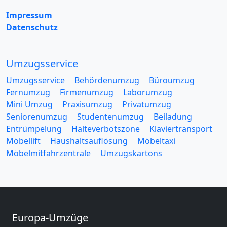
Impressum
Datenschutz
Umzugsservice
Umzugsservice
Behördenumzug
Büroumzug
Fernumzug
Firmenumzug
Laborumzug
Mini Umzug
Praxisumzug
Privatumzug
Seniorenumzug
Studentenumzug
Beiladung
Entrümpelung
Halteverbotszone
Klaviertransport
Möbellift
Haushaltsauflösung
Möbeltaxi
Möbelmitfahrzentrale
Umzugskartons
Europa-Umzüge