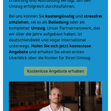
Erfahrung und Ausrüstung verfügt, um den
Umzug erfolgreich durchzuführen.
Bei uns können Sie
kostengünstig
und
stressfrei
umziehen
, sei es als
Beiladung
oder als
kompletter
Umzug
. Unser Partnernetzwerk, das
wir über die Jahre aufgebaut haben, ist
deutschlandweit und sogar international
unterwegs.
Holen Sie sich jetzt kostenlose
Angebote
und erhalten Sie einen ersten
Überblick über die Kosten für Ihren Umzug.
Kostenlose Angebote erhalten