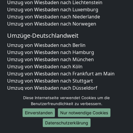
Umzug von Wiesbaden nach Liechtenstein
Umzug von Wiesbaden nach Luxemburg
Umzug von Wiesbaden nach Niederlande
Umzug von Wiesbaden nach Norwegen
Umzüge-Deutschlandweit
Umzug von Wiesbaden nach Berlin
Umzug von Wiesbaden nach Hamburg
Umzug von Wiesbaden nach München
Umzug von Wiesbaden nach Köln
Umzug von Wiesbaden nach Frankfurt am Main
Umzug von Wiesbaden nach Stuttgart
Umzug von Wiesbaden nach Düsseldorf
Umzug von Wiesbaden nach Leipzig
Diese Internetseite verwendet Cookies um die
Umzug von Wiesbaden nach Dortmund
Benutzerfreundlichkeit zu verbessern.
Umzug von Wiesbaden nach Essen
Einverstanden
Nur notwendige Cookies
Umzug von Wiesbaden nach Bremen
Umzug von Wiesbaden nach Dresden
Datenschutzerklärung
Umzug von Wiesbaden nach Hannover