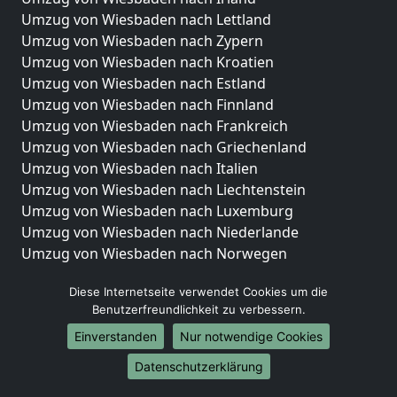
Umzug von Wiesbaden nach Lettland
Umzug von Wiesbaden nach Zypern
Umzug von Wiesbaden nach Kroatien
Umzug von Wiesbaden nach Estland
Umzug von Wiesbaden nach Finnland
Umzug von Wiesbaden nach Frankreich
Umzug von Wiesbaden nach Griechenland
Umzug von Wiesbaden nach Italien
Umzug von Wiesbaden nach Liechtenstein
Umzug von Wiesbaden nach Luxemburg
Umzug von Wiesbaden nach Niederlande
Umzug von Wiesbaden nach Norwegen
Umzüge-Deutschlandweit
Diese Internetseite verwendet Cookies um die
Benutzerfreundlichkeit zu verbessern.
Umzug von Wiesbaden nach Berlin
Umzug von Wiesbaden nach Hamburg
Einverstanden
Nur notwendige Cookies
Umzug von Wiesbaden nach München
Datenschutzerklärung
Umzug von Wiesbaden nach Köln