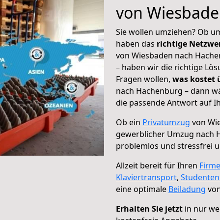
von Wiesbade
Sie wollen umziehen? Ob um
haben das
richtige Netzw
von Wiesbaden nach Hachen
– haben wir die richtige Lö
Fragen wollen,
was kostet
nach Hachenburg – dann wä
die passende Antwort auf Ih
Ob ein
Privatumzug
von Wie
gewerblicher Umzug nach 
problemlos und stressfrei 
Allzeit bereit für Ihren
Firm
Klaviertransport
,
Studente
eine optimale
Beiladung
von
Erhalten Sie jetzt
in nur we