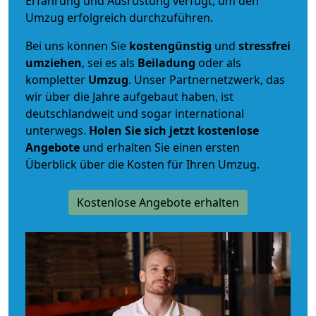
Erfahrung und Ausrüstung verfügt, um den
Umzug erfolgreich durchzuführen.
Bei uns können Sie
kostengünstig
und
stressfrei
umziehen
, sei es als
Beiladung
oder als
kompletter
Umzug
. Unser Partnernetzwerk, das
wir über die Jahre aufgebaut haben, ist
deutschlandweit und sogar international
unterwegs.
Holen Sie sich jetzt kostenlose
Angebote
und erhalten Sie einen ersten
Überblick über die Kosten für Ihren Umzug.
Kostenlose Angebote erhalten