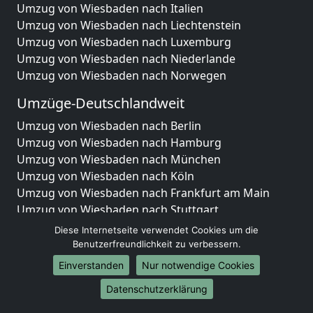
Umzug von Wiesbaden nach Italien
Umzug von Wiesbaden nach Liechtenstein
Umzug von Wiesbaden nach Luxemburg
Umzug von Wiesbaden nach Niederlande
Umzug von Wiesbaden nach Norwegen
Umzüge-Deutschlandweit
Umzug von Wiesbaden nach Berlin
Umzug von Wiesbaden nach Hamburg
Umzug von Wiesbaden nach München
Umzug von Wiesbaden nach Köln
Umzug von Wiesbaden nach Frankfurt am Main
Umzug von Wiesbaden nach Stuttgart
Umzug von Wiesbaden nach Düsseldorf
Diese Internetseite verwendet Cookies um die
Umzug von Wiesbaden nach Leipzig
Benutzerfreundlichkeit zu verbessern.
Umzug von Wiesbaden nach Dortmund
Einverstanden
Nur notwendige Cookies
Umzug von Wiesbaden nach Essen
Datenschutzerklärung
Umzug von Wiesbaden nach Bremen
Umzug von Wiesbaden nach Dresden