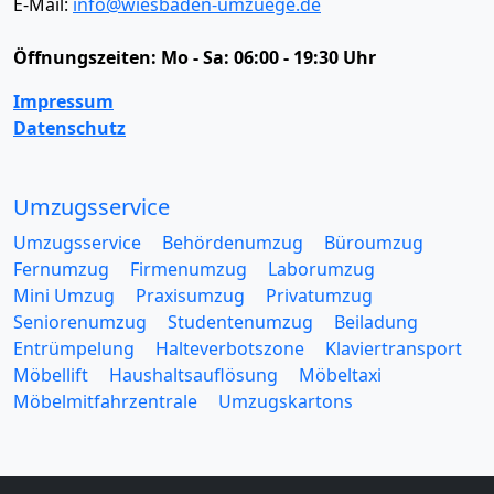
E-Mail:
info@wiesbaden-umzuege.de
Öffnungszeiten:
Mo - Sa: 06:00 - 19:30 Uhr
Impressum
Datenschutz
Umzugsservice
Umzugsservice
Behördenumzug
Büroumzug
Fernumzug
Firmenumzug
Laborumzug
Mini Umzug
Praxisumzug
Privatumzug
Seniorenumzug
Studentenumzug
Beiladung
Entrümpelung
Halteverbotszone
Klaviertransport
Möbellift
Haushaltsauflösung
Möbeltaxi
Möbelmitfahrzentrale
Umzugskartons