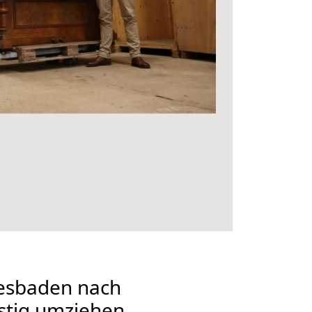
esbaden nach
stig umziehen