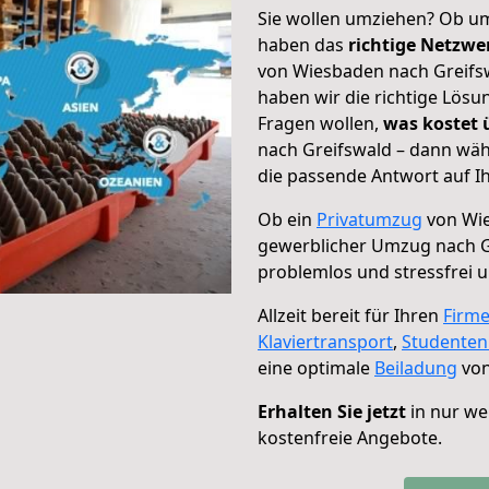
Sie wollen umziehen? Ob um
haben das
richtige Netzw
von Wiesbaden nach Greifsw
haben wir die richtige Lösu
Fragen wollen,
was kostet
nach Greifswald – dann wäh
die passende Antwort auf Ih
Ob ein
Privatumzug
von Wie
gewerblicher Umzug nach G
problemlos und stressfrei 
Allzeit bereit für Ihren
Firm
Klaviertransport
,
Studente
eine optimale
Beiladung
von
Erhalten Sie jetzt
in nur we
kostenfreie Angebote.