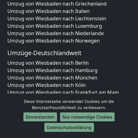
Umzug von Wiesbaden nach Griechenland
Umzug von Wiesbaden nach Italien
Umzug von Wiesbaden nach Liechtenstein
Umzug von Wiesbaden nach Luxemburg
Umzug von Wiesbaden nach Niederlande
Umzug von Wiesbaden nach Norwegen
Umzüge-Deutschlandweit
Umzug von Wiesbaden nach Berlin
Umzug von Wiesbaden nach Hamburg
Umzug von Wiesbaden nach München
Umzug von Wiesbaden nach Köln
Umzug von Wiesbaden nach Frankfurt am Main
Umzug von Wiesbaden nach Stuttgart
Diese Internetseite verwendet Cookies um die
Umzug von Wiesbaden nach Düsseldorf
Benutzerfreundlichkeit zu verbessern.
Umzug von Wiesbaden nach Leipzig
Einverstanden
Nur notwendige Cookies
Umzug von Wiesbaden nach Dortmund
Datenschutzerklärung
Umzug von Wiesbaden nach Essen
Umzug von Wiesbaden nach Bremen