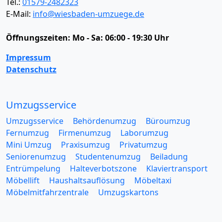
Tel.:
01579-2482323
E-Mail:
info@wiesbaden-umzuege.de
Öffnungszeiten:
Mo - Sa: 06:00 - 19:30 Uhr
Impressum
Datenschutz
Umzugsservice
Umzugsservice
Behördenumzug
Büroumzug
Fernumzug
Firmenumzug
Laborumzug
Mini Umzug
Praxisumzug
Privatumzug
Seniorenumzug
Studentenumzug
Beiladung
Entrümpelung
Halteverbotszone
Klaviertransport
Möbellift
Haushaltsauflösung
Möbeltaxi
Möbelmitfahrzentrale
Umzugskartons