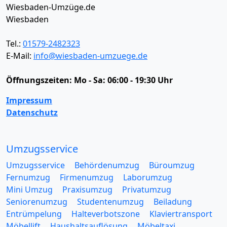
Wiesbaden-Umzüge.de
Wiesbaden
Tel.:
01579-2482323
E-Mail:
info@wiesbaden-umzuege.de
Öffnungszeiten:
Mo - Sa: 06:00 - 19:30 Uhr
Impressum
Datenschutz
Umzugsservice
Umzugsservice
Behördenumzug
Büroumzug
Fernumzug
Firmenumzug
Laborumzug
Mini Umzug
Praxisumzug
Privatumzug
Seniorenumzug
Studentenumzug
Beiladung
Entrümpelung
Halteverbotszone
Klaviertransport
Möbellift
Haushaltsauflösung
Möbeltaxi