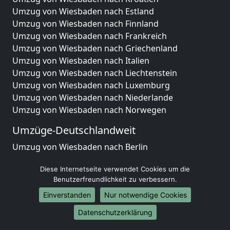
Umzug von Wiesbaden nach Estland
Umzug von Wiesbaden nach Finnland
Umzug von Wiesbaden nach Frankreich
Umzug von Wiesbaden nach Griechenland
Umzug von Wiesbaden nach Italien
Umzug von Wiesbaden nach Liechtenstein
Umzug von Wiesbaden nach Luxemburg
Umzug von Wiesbaden nach Niederlande
Umzug von Wiesbaden nach Norwegen
Umzüge-Deutschlandweit
Umzug von Wiesbaden nach Berlin
Umzug von Wiesbaden nach Hamburg
Diese Internetseite verwendet Cookies um die
Umzug von Wiesbaden nach München
Benutzerfreundlichkeit zu verbessern.
Umzug von Wiesbaden nach Köln
Umzug von Wiesbaden nach Frankfurt am Main
Einverstanden
Nur notwendige Cookies
Umzug von Wiesbaden nach Stuttgart
Datenschutzerklärung
Umzug von Wiesbaden nach Düsseldorf