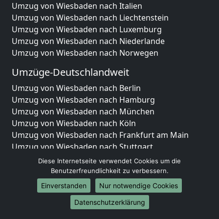
Umzug von Wiesbaden nach Italien
Umzug von Wiesbaden nach Liechtenstein
Umzug von Wiesbaden nach Luxemburg
Umzug von Wiesbaden nach Niederlande
Umzug von Wiesbaden nach Norwegen
Umzüge-Deutschlandweit
Umzug von Wiesbaden nach Berlin
Umzug von Wiesbaden nach Hamburg
Umzug von Wiesbaden nach München
Umzug von Wiesbaden nach Köln
Umzug von Wiesbaden nach Frankfurt am Main
Umzug von Wiesbaden nach Stuttgart
Umzug von Wiesbaden nach Düsseldorf
Diese Internetseite verwendet Cookies um die
Umzug von Wiesbaden nach Leipzig
Benutzerfreundlichkeit zu verbessern.
Umzug von Wiesbaden nach Dortmund
Einverstanden
Nur notwendige Cookies
Umzug von Wiesbaden nach Essen
Datenschutzerklärung
Umzug von Wiesbaden nach Bremen
Umzug von Wiesbaden nach Dresden