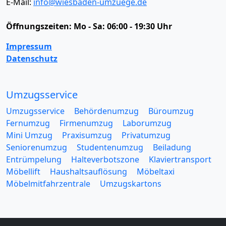
E-Mail:
info@wiesbaden-umzuege.de
Öffnungszeiten:
Mo - Sa: 06:00 - 19:30 Uhr
Impressum
Datenschutz
Umzugsservice
Umzugsservice
Behördenumzug
Büroumzug
Fernumzug
Firmenumzug
Laborumzug
Mini Umzug
Praxisumzug
Privatumzug
Seniorenumzug
Studentenumzug
Beiladung
Entrümpelung
Halteverbotszone
Klaviertransport
Möbellift
Haushaltsauflösung
Möbeltaxi
Möbelmitfahrzentrale
Umzugskartons