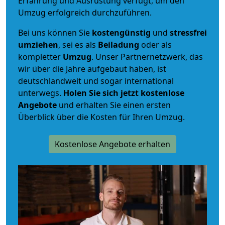
Erfahrung und Ausrüstung verfügt, um den
Umzug erfolgreich durchzuführen.
Bei uns können Sie
kostengünstig
und
stressfrei
umziehen
, sei es als
Beiladung
oder als
kompletter
Umzug
. Unser Partnernetzwerk, das
wir über die Jahre aufgebaut haben, ist
deutschlandweit und sogar international
unterwegs.
Holen Sie sich jetzt kostenlose
Angebote
und erhalten Sie einen ersten
Überblick über die Kosten für Ihren Umzug.
Kostenlose Angebote erhalten